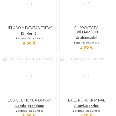
HELADO Y PATATAS FRITAS
EL PROYECTO
WILLIAMSON
Zin,Hernán
Grisham,John
Editorial
: Plaza & Janés
5,00 €
Editorial
: Ediciones B
4,00 €
LOS QUE NUNCA OPINAN
LA EUROPA CRIMINAL
Candel,Francisco
Altavilla,Enrico
Editorial
: Plaza & Janés
Editorial
: Plaza & Janés
6,00 €
4,50 €