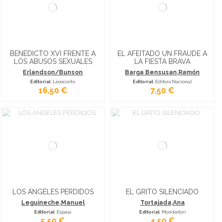
BENEDICTO XVI FRENTE A
EL AFEITADO UN FRAUDE A
LOS ABUSOS SEXUALES
LA FIESTA BRAVA
Erlandson/Bunson
Barga Bensusan,Ramón
Editorial
: Laooconte
Editorial
: Editora Nacional
16,50 €
7,50 €
LOS ÁNGELES PERDIDOS
EL GRITO SILENCIADO
Leguineche,Manuel
Tortajada,Ana
Editorial
: Espasa
Editorial
: Mondadori
5,50 €
4,50 €