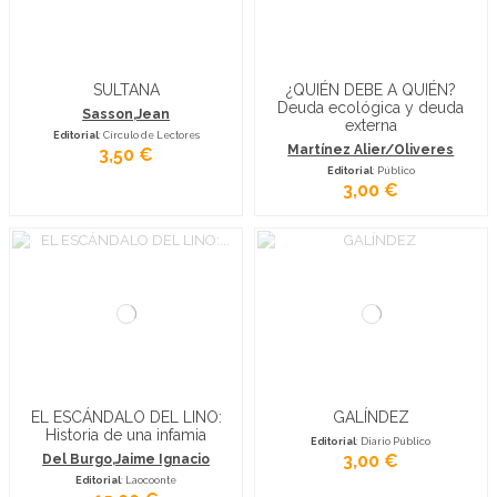
SULTANA
¿QUIÉN DEBE A QUIÉN?
Deuda ecológica y deuda
Sasson,Jean
externa
Editorial
: Círculo de Lectores
Martínez Alier/Oliveres
3,50 €
Editorial
: Público
3,00 €
EL ESCÁNDALO DEL LINO:
GALÍNDEZ
Historia de una infamia
Editorial
: Diario Público
3,00 €
Del Burgo,Jaime Ignacio
Editorial
: Laocoonte