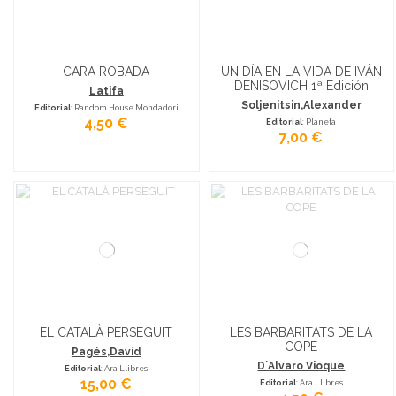
CARA ROBADA
UN DÍA EN LA VIDA DE IVÁN
DENISOVICH 1ª Edición
Latifa
Soljenitsin,Alexander
Editorial
: Random House Mondadori
4,50 €
Editorial
: Planeta
7,00 €
EL CATALÀ PERSEGUIT
LES BARBARITATS DE LA
COPE
Pagés,David
D´Alvaro Vioque
Editorial
: Ara Llibres
15,00 €
Editorial
: Ara Llibres