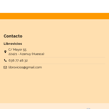
Contacto
Librovicios
C/ Mayor 55
22421 - Azanuy (Huesca)
638 77 48 32
librovicios@gmail.com