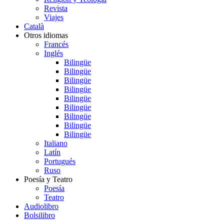
Revista
Viajes
Català
Otros idiomas
Francés
Inglés
Bilingüe
Bilingüe
Bilingüe
Bilingüe
Bilingüe
Bilingüe
Bilingüe
Bilingüe
Bilingüe
Italiano
Latín
Portugués
Ruso
Poesía y Teatro
Poesía
Teatro
Audiolibro
Bolsilibro