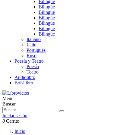
Bilingüe
Bilingüe
Bilingüe
Bilingüe
Bilingüe
Bilingüe
Bilingüe
Italiano
Latín
Portugués
Ruso
Poesía y Teatro
Poesía
Teatro
Audiolibro
Bolsilibro
Menu
Buscar
Iniciar sesión
0
Carrito
Inicio