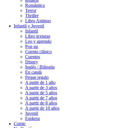
Relatos
Romántico
Terror
Thriller
Libro Antiguo
Infantil y Juvenil
Infantil
Libro texturas
Leo y aprendo
Pop up
Cuento clásico
Cuentos
Disney
Inglés / Bilingüe
En català
Peque regalo
A partir de 1 año
A partir de 3 años
A partir de 5 años
A partir de 7 años
A partir de 8 años
A partir de 10 años
Juvenil
Euskera
Comic