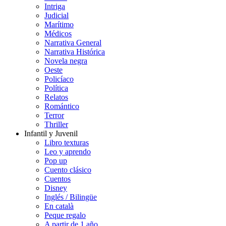
Intriga
Judicial
Marítimo
Médicos
Narrativa General
Narrativa Histórica
Novela negra
Oeste
Policíaco
Política
Relatos
Romántico
Terror
Thriller
Infantil y Juvenil
Libro texturas
Leo y aprendo
Pop up
Cuento clásico
Cuentos
Disney
Inglés / Bilingüe
En català
Peque regalo
A partir de 1 año