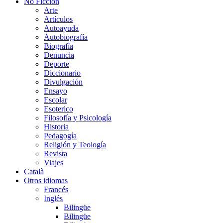
No Ficción
Arte
Artículos
Autoayuda
Autobiografía
Biografía
Denuncia
Deporte
Diccionario
Divulgación
Ensayo
Escolar
Esoterico
Filosofía y Psicología
Historia
Pedagogía
Religión y Teología
Revista
Viajes
Català
Otros idiomas
Francés
Inglés
Bilingüe
Bilingüe