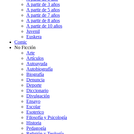
A partir de 3 años
A partir de 5 años
A partir de 7 años
A partir de 8 años
A partir de 10 años
Juvenil
Euskera
Comic
No Ficción
Arte
Artículos
Autoayuda
Autobiografía
Biografía
Denuncia
Deporte
Diccionario
Divulgación
Ensayo
Escolar
Esoterico
Filosofía y Psicología
Historia
Pedagogía
Religión y Teología