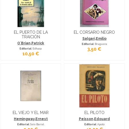
EL PUERTO DE LA
EL CORSARIO NEGRO
TRAICIÓN
Salgari,Emilio
O´Brian,Patrick
Editorial
: Bruguera
3,50 €
Editorial
: Edhasa
10,50 €
EL VIEJO Y EL MAR
EL PILOTO
Hemingway,Ernest
Peisson,Edouard
Editorial
: Seix Barral
Editorial
: Apolo