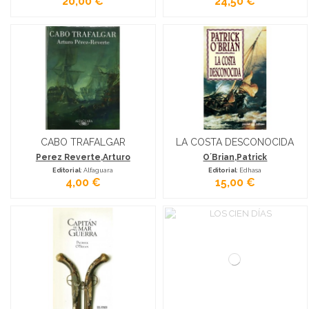
20,00 €
24,50 €
CABO TRAFALGAR
LA COSTA DESCONOCIDA
Perez Reverte,Arturo
O´Brian,Patrick
Editorial
: Alfaguara
Editorial
: Edhasa
4,00 €
15,00 €