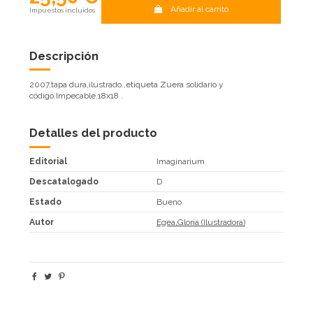
Añadir al carrito
Impuestos incluidos
Descripción
2007,tapa dura,ilustrado.,etiqueta Zuera solidario y
código.Impecable.18x18 .
Detalles del producto
Editorial
Imaginarium
Descatalogado
D
Estado
Bueno
Autor
Egea,Gloria (Ilustradora)