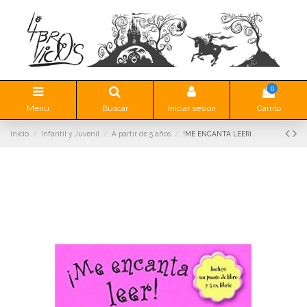
0
Menu
Buscar
Iniciar sesión
Carrito
Inicio
Infantil y Juvenil
A partir de 5 años
!ME ENCANTA LEER¡