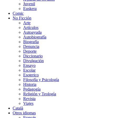
Juvenil
Euskera
Comic
No Ficción
Arte
Artículos
Autoayuda
Autobiografía
Biografía
Denuncia
Deporte
Diccionario
Divulgación
Ensayo
Escolar
Esoterico
Filosofía y Psicología
Historia
Pedagogía
Religión y Teología
Revista
Viajes
Català
Otros idiomas
Francés