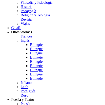
Filosofía y Psicología
Historia
Pedagogía
Religión y Teología
Revista
Viajes
Català
Otros idiomas
Francés
Inglés
Bilingüe
Bilingüe
Bilingüe
Bilingüe
Bilingüe
Bilingüe
Bilingüe
Bilingüe
Bilingüe
Italiano
Latín
Portugués
Ruso
Poesía y Teatro
Poesía