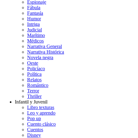
Espionaje
Fábula
Fantasía
Humor
Intriga
Judicial
Marítimo
Médicos
Narrativa General
Narrativa Histórica
Novela negra
Oeste
Policíaco
Política
Relatos
Romántico
Terror
Thriller
Infantil y Juvenil
Libro texturas
Leo y aprendo
Pop up
Cuento clásico
Cuentos
Disney