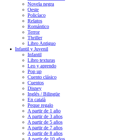
Novela negra
Oeste
Policíaco
Relatos
Romántico
Terror
Thriller
Libro Antiguo
Infantil y Juvenil
Infantil
Libro texturas
Leo y aprendo
Pop up
Cuento clásico
Cuentos
Disney
Inglés / Bilingüe
En català
Peque regalo
A partir de 1 año
A partir de 3 años
A partir de 5 años
A partir de 7 años
A partir de 8 años
A partir de 10 años