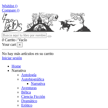
Wishlist (
)
Compare (
)
0
Carrito
/
Vacío
Your cart
×
No hay más artículos en su carrito
Iniciar sesión
Home
Narrativa
Antología
Autobiográfica
Narrativa
Aventuras
Bélica
Ciencia Ficción
Dramático
Erótico