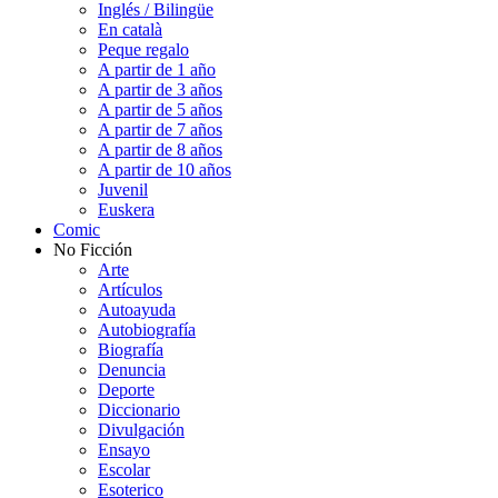
Inglés / Bilingüe
En català
Peque regalo
A partir de 1 año
A partir de 3 años
A partir de 5 años
A partir de 7 años
A partir de 8 años
A partir de 10 años
Juvenil
Euskera
Comic
No Ficción
Arte
Artículos
Autoayuda
Autobiografía
Biografía
Denuncia
Deporte
Diccionario
Divulgación
Ensayo
Escolar
Esoterico