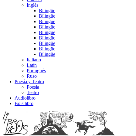
Inglés
Bilingüe
Bilingüe
Bilingüe
Bilingüe
Bilingüe
Bilingüe
Bilingüe
Bilingüe
Bilingüe
Italiano
Latín
Portugués
Ruso
Poesía y Teatro
Poesía
Teatro
Audiolibro
Bolsilibro