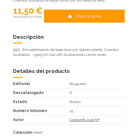
Cuentos ilustrados al estilo cómic,con los textos al lado.
11,50 €
Añadir al carrito
Impuestos incluidos
Descripción
1972. Encuadernación de tapa dura con sobrecubierta. Cuentos
Ilustrados. . 13x19 cm.Con 160 ilustraciones.Leves roces.
Detalles del producto
Editorial
Bruguera
Descatalogado
D
Estado
Bueno
Numero Volumen
15
Autor
Carbonell,José Mª
Colección
Heidi