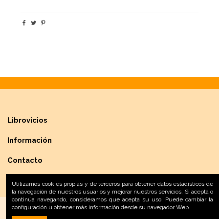
Librovicios
Información
Contacto
Utilizamos cookies propias y de terceros para obtener datos estadísticos de
la navegación de nuestros usuarios y mejorar nuestros servicios. Si acepta o
continúa navegando, consideramos que acepta su uso. Puede cambiar la
configuración u obtener más información desde su navegador Web.