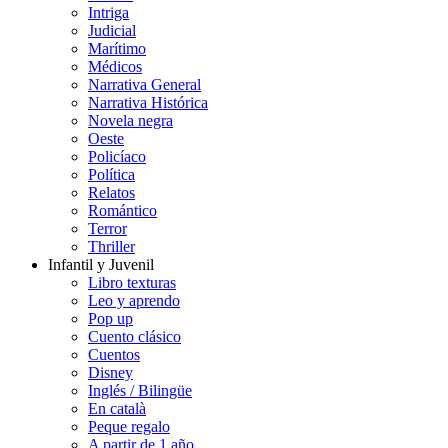
Intriga
Judicial
Marítimo
Médicos
Narrativa General
Narrativa Histórica
Novela negra
Oeste
Policíaco
Política
Relatos
Romántico
Terror
Thriller
Infantil y Juvenil
Libro texturas
Leo y aprendo
Pop up
Cuento clásico
Cuentos
Disney
Inglés / Bilingüe
En català
Peque regalo
A partir de 1 año