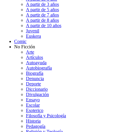
A partir de 3 años
A partir de 5 años
A partir de 7 años
A partir de 8 años
A partir de 10 años
Juvenil
Euskera
Comic
No Ficción
Arte
Artículos
Autoayuda
Autobiografía
Biografía
Denuncia
Deporte
Diccionario
Divulgación
Ensayo
Escolar
Esoterico
Filosofía y Psicología
Historia
Pedagogía
Religión y Teología