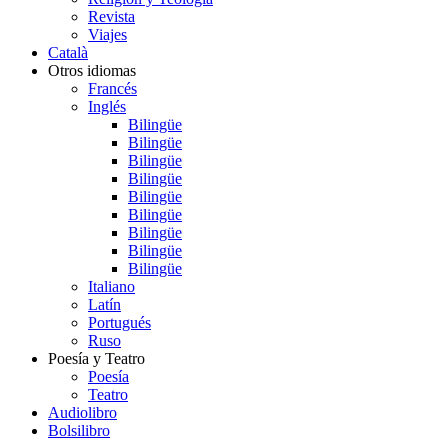
Revista
Viajes
Català
Otros idiomas
Francés
Inglés
Bilingüe
Bilingüe
Bilingüe
Bilingüe
Bilingüe
Bilingüe
Bilingüe
Bilingüe
Bilingüe
Italiano
Latín
Portugués
Ruso
Poesía y Teatro
Poesía
Teatro
Audiolibro
Bolsilibro