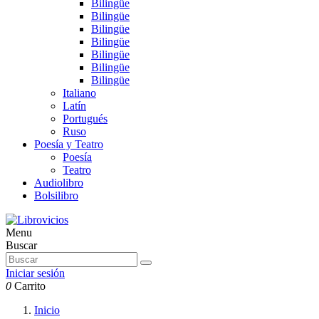
Bilingüe
Bilingüe
Bilingüe
Bilingüe
Bilingüe
Bilingüe
Bilingüe
Italiano
Latín
Portugués
Ruso
Poesía y Teatro
Poesía
Teatro
Audiolibro
Bolsilibro
Menu
Buscar
Iniciar sesión
0
Carrito
Inicio