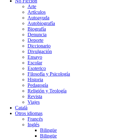
No Ficción
Arte
Artículos
Autoayuda
Autobiografía
Biografía
Denuncia
Deporte
Diccionario
Divulgación
Ensayo
Escolar
Esoterico
Filosofía y Psicología
Historia
Pedagogía
Religión y Teología
Revista
Viajes
Català
Otros idiomas
Francés
Inglés
Bilingüe
Bilingüe