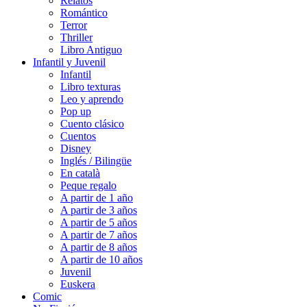
Relatos
Romántico
Terror
Thriller
Libro Antiguo
Infantil y Juvenil
Infantil
Libro texturas
Leo y aprendo
Pop up
Cuento clásico
Cuentos
Disney
Inglés / Bilingüe
En català
Peque regalo
A partir de 1 año
A partir de 3 años
A partir de 5 años
A partir de 7 años
A partir de 8 años
A partir de 10 años
Juvenil
Euskera
Comic