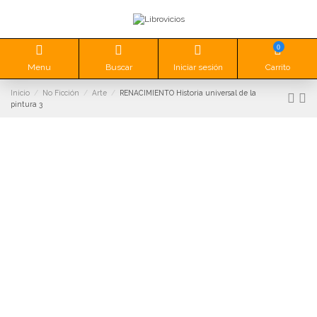
0
Menu
Buscar
Iniciar sesión
Carrito
Inicio
No Ficción
Arte
RENACIMIENTO Historia universal de la
pintura 3