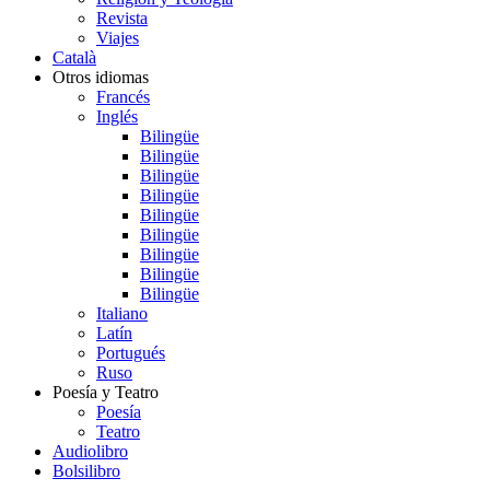
Revista
Viajes
Català
Otros idiomas
Francés
Inglés
Bilingüe
Bilingüe
Bilingüe
Bilingüe
Bilingüe
Bilingüe
Bilingüe
Bilingüe
Bilingüe
Italiano
Latín
Portugués
Ruso
Poesía y Teatro
Poesía
Teatro
Audiolibro
Bolsilibro