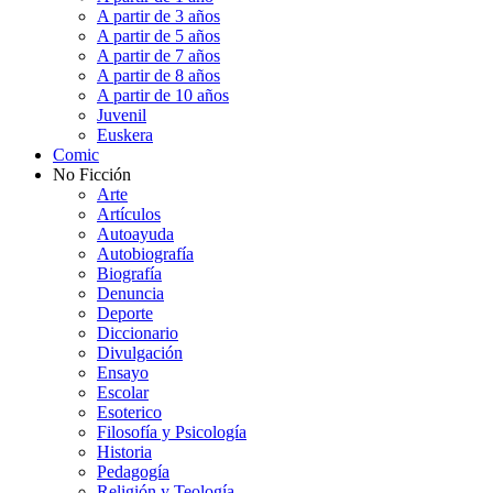
A partir de 3 años
A partir de 5 años
A partir de 7 años
A partir de 8 años
A partir de 10 años
Juvenil
Euskera
Comic
No Ficción
Arte
Artículos
Autoayuda
Autobiografía
Biografía
Denuncia
Deporte
Diccionario
Divulgación
Ensayo
Escolar
Esoterico
Filosofía y Psicología
Historia
Pedagogía
Religión y Teología