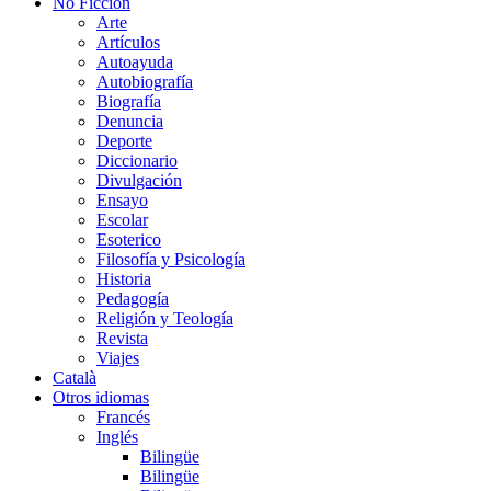
No Ficción
Arte
Artículos
Autoayuda
Autobiografía
Biografía
Denuncia
Deporte
Diccionario
Divulgación
Ensayo
Escolar
Esoterico
Filosofía y Psicología
Historia
Pedagogía
Religión y Teología
Revista
Viajes
Català
Otros idiomas
Francés
Inglés
Bilingüe
Bilingüe