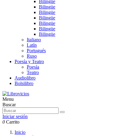
Bilingüe
Bilingüe
Bilingüe
Bilingüe
Bilingüe
Bilingüe
Bilingüe
Italiano
Latín
Portugués
Ruso
Poesía y Teatro
Poesía
Teatro
Audiolibro
Bolsilibro
Menu
Buscar
Iniciar sesión
0
Carrito
Inicio