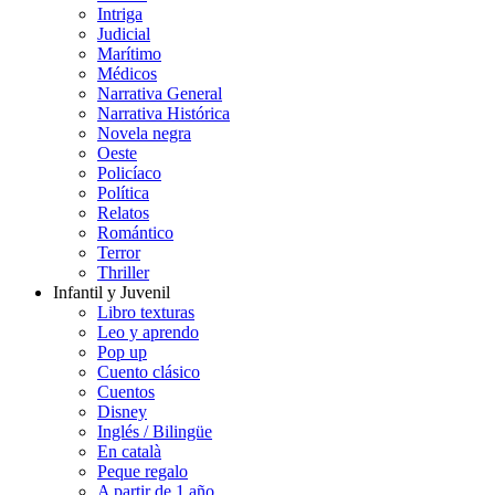
Intriga
Judicial
Marítimo
Médicos
Narrativa General
Narrativa Histórica
Novela negra
Oeste
Policíaco
Política
Relatos
Romántico
Terror
Thriller
Infantil y Juvenil
Libro texturas
Leo y aprendo
Pop up
Cuento clásico
Cuentos
Disney
Inglés / Bilingüe
En català
Peque regalo
A partir de 1 año