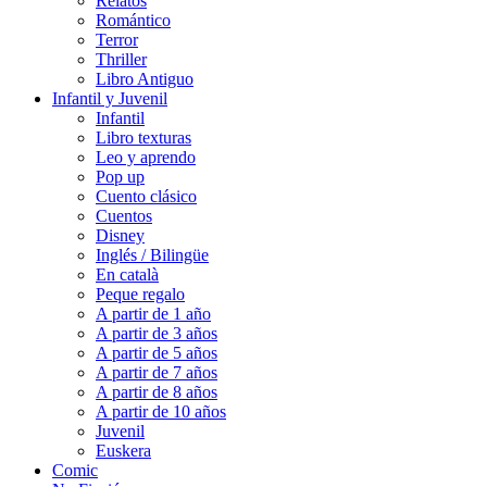
Relatos
Romántico
Terror
Thriller
Libro Antiguo
Infantil y Juvenil
Infantil
Libro texturas
Leo y aprendo
Pop up
Cuento clásico
Cuentos
Disney
Inglés / Bilingüe
En català
Peque regalo
A partir de 1 año
A partir de 3 años
A partir de 5 años
A partir de 7 años
A partir de 8 años
A partir de 10 años
Juvenil
Euskera
Comic