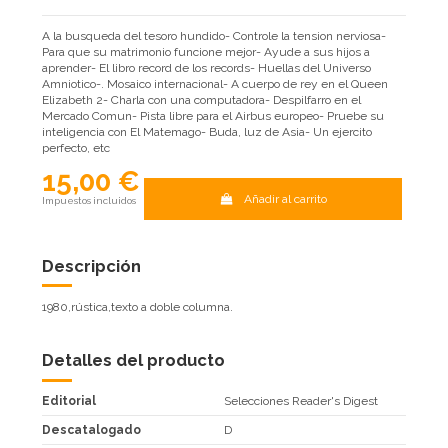
A la busqueda del tesoro hundido- Controle la tension nerviosa-
Para que su matrimonio funcione mejor- Ayude a sus hijos a
aprender- El libro record de los records- Huellas del Universo
Amniotico-. Mosaico internacional- A cuerpo de rey en el Queen
Elizabeth 2- Charla con una computadora- Despilfarro en el
Mercado Comun- Pista libre para el Airbus europeo- Pruebe su
inteligencia con El Matemago- Buda, luz de Asia- Un ejercito
perfecto, etc
15,00 €
Añadir al carrito
Impuestos incluidos
Descripción
1980,rústica,texto a doble columna.
Detalles del producto
Editorial
Selecciones Reader's Digest
Descatalogado
D