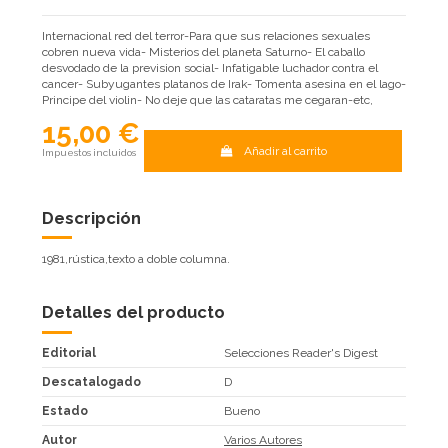
Internacional red del terror-Para que sus relaciones sexuales
cobren nueva vida- Misterios del planeta Saturno- El caballo
desvodado de la prevision social- Infatigable luchador contra el
cancer- Subyugantes platanos de Irak- Tomenta asesina en el lago-
Principe del violin- No deje que las cataratas me cegaran-etc,
15,00 €
Añadir al carrito
Impuestos incluidos
Descripción
1981,rústica,texto a doble columna.
Detalles del producto
Editorial
Selecciones Reader's Digest
Descatalogado
D
Estado
Bueno
Autor
Varios Autores