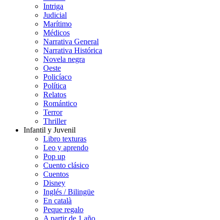
Intriga
Judicial
Marítimo
Médicos
Narrativa General
Narrativa Histórica
Novela negra
Oeste
Policíaco
Política
Relatos
Romántico
Terror
Thriller
Infantil y Juvenil
Libro texturas
Leo y aprendo
Pop up
Cuento clásico
Cuentos
Disney
Inglés / Bilingüe
En català
Peque regalo
A partir de 1 año