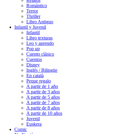
Relatos
Romántico
Terror
Thriller
Libro Antiguo
Infantil y Juvenil
Infantil
Libro texturas
Leo y aprendo
Pop up
Cuento clásico
Cuentos
Disney
Inglés / Bilingüe
En català
Peque regalo
A partir de 1 año
A partir de 3 años
A partir de 5 años
A partir de 7 años
A partir de 8 años
A partir de 10 años
Juvenil
Euskera
Comic