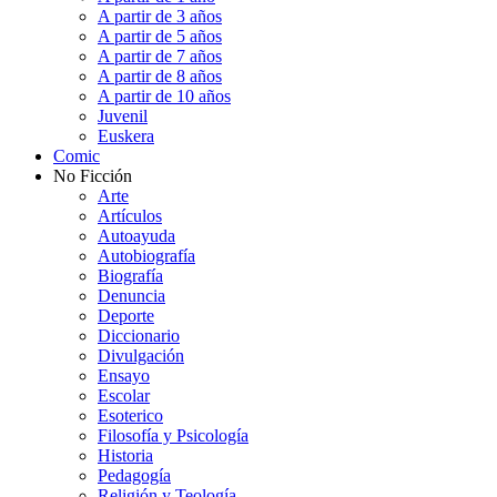
A partir de 3 años
A partir de 5 años
A partir de 7 años
A partir de 8 años
A partir de 10 años
Juvenil
Euskera
Comic
No Ficción
Arte
Artículos
Autoayuda
Autobiografía
Biografía
Denuncia
Deporte
Diccionario
Divulgación
Ensayo
Escolar
Esoterico
Filosofía y Psicología
Historia
Pedagogía
Religión y Teología