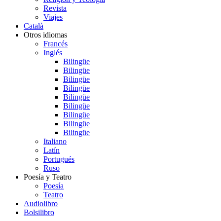
Revista
Viajes
Català
Otros idiomas
Francés
Inglés
Bilingüe
Bilingüe
Bilingüe
Bilingüe
Bilingüe
Bilingüe
Bilingüe
Bilingüe
Bilingüe
Italiano
Latín
Portugués
Ruso
Poesía y Teatro
Poesía
Teatro
Audiolibro
Bolsilibro