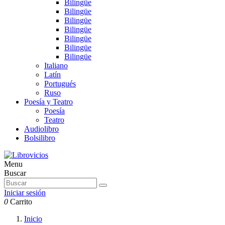
Bilingüe
Bilingüe
Bilingüe
Bilingüe
Bilingüe
Bilingüe
Bilingüe
Italiano
Latín
Portugués
Ruso
Poesía y Teatro
Poesía
Teatro
Audiolibro
Bolsilibro
Menu
Buscar
Iniciar sesión
0
Carrito
Inicio