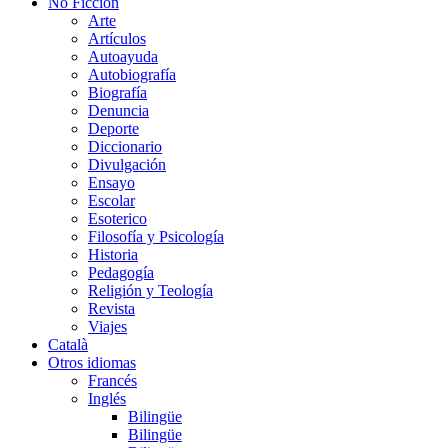
No Ficción
Arte
Artículos
Autoayuda
Autobiografía
Biografía
Denuncia
Deporte
Diccionario
Divulgación
Ensayo
Escolar
Esoterico
Filosofía y Psicología
Historia
Pedagogía
Religión y Teología
Revista
Viajes
Català
Otros idiomas
Francés
Inglés
Bilingüe
Bilingüe