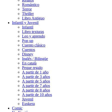
Relatos
Romántico
Terror
Thriller
Libro Antiguo
Infantil y Juvenil
Infantil
Libro texturas
Leo y aprendo
Pop up
Cuento clásico
Cuentos
Disney
Inglés / Bilingüe
En català
Peque regalo
A partir de 1 año
A partir de 3 años
A partir de 5 años
A partir de 7 años
A partir de 8 años
A partir de 10 años
Juvenil
Euskera
Comic