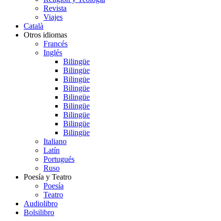
Revista
Viajes
Català
Otros idiomas
Francés
Inglés
Bilingüe
Bilingüe
Bilingüe
Bilingüe
Bilingüe
Bilingüe
Bilingüe
Bilingüe
Bilingüe
Italiano
Latín
Portugués
Ruso
Poesía y Teatro
Poesía
Teatro
Audiolibro
Bolsilibro