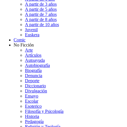
A partir de 3 años
A partir de 5 años
A partir de 7 años
A partir de 8 años
A partir de 10 años
Juvenil
Euskera
Comic
No Ficción
Arte
Artículos
Autoayuda
Autobiografía
Biografía
Denuncia
Deporte
Diccionario
Divulgación
Ensayo
Escolar
Esoterico
Filosofía y Psicología
Historia
Pedagogía
Religión y Teología