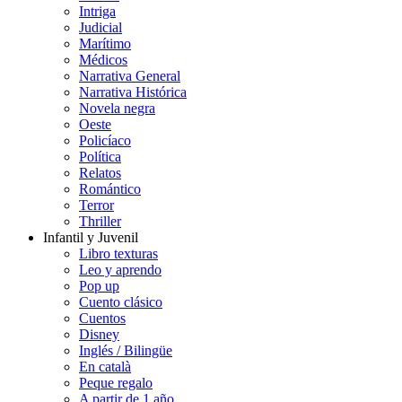
Intriga
Judicial
Marítimo
Médicos
Narrativa General
Narrativa Histórica
Novela negra
Oeste
Policíaco
Política
Relatos
Romántico
Terror
Thriller
Infantil y Juvenil
Libro texturas
Leo y aprendo
Pop up
Cuento clásico
Cuentos
Disney
Inglés / Bilingüe
En català
Peque regalo
A partir de 1 año