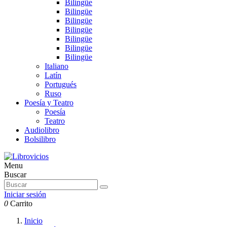
Bilingüe
Bilingüe
Bilingüe
Bilingüe
Bilingüe
Bilingüe
Bilingüe
Italiano
Latín
Portugués
Ruso
Poesía y Teatro
Poesía
Teatro
Audiolibro
Bolsilibro
Menu
Buscar
Iniciar sesión
0
Carrito
Inicio