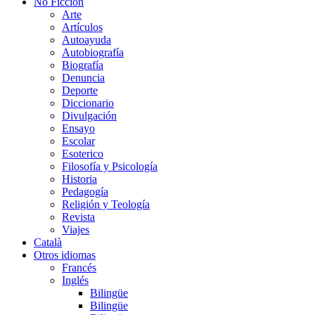
No Ficción
Arte
Artículos
Autoayuda
Autobiografía
Biografía
Denuncia
Deporte
Diccionario
Divulgación
Ensayo
Escolar
Esoterico
Filosofía y Psicología
Historia
Pedagogía
Religión y Teología
Revista
Viajes
Català
Otros idiomas
Francés
Inglés
Bilingüe
Bilingüe