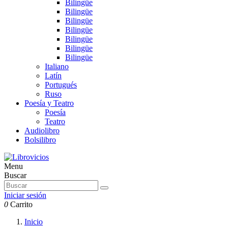
Bilingüe
Bilingüe
Bilingüe
Bilingüe
Bilingüe
Bilingüe
Bilingüe
Italiano
Latín
Portugués
Ruso
Poesía y Teatro
Poesía
Teatro
Audiolibro
Bolsilibro
Menu
Buscar
Iniciar sesión
0
Carrito
Inicio