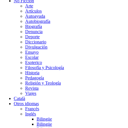
No Ficción
Arte
Artículos
Autoayuda
Autobiografía
Biografía
Denuncia
Deporte
Diccionario
Divulgación
Ensayo
Escolar
Esoterico
Filosofía y Psicología
Historia
Pedagogía
Religión y Teología
Revista
Viajes
Català
Otros idiomas
Francés
Inglés
Bilingüe
Bilingüe