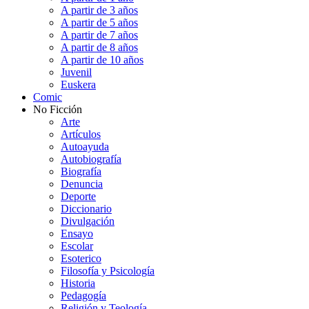
A partir de 3 años
A partir de 5 años
A partir de 7 años
A partir de 8 años
A partir de 10 años
Juvenil
Euskera
Comic
No Ficción
Arte
Artículos
Autoayuda
Autobiografía
Biografía
Denuncia
Deporte
Diccionario
Divulgación
Ensayo
Escolar
Esoterico
Filosofía y Psicología
Historia
Pedagogía
Religión y Teología