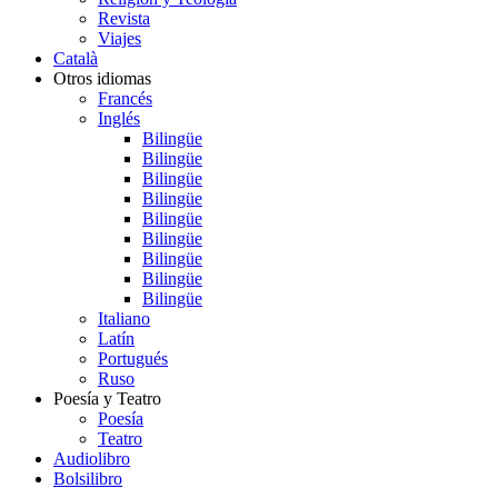
Revista
Viajes
Català
Otros idiomas
Francés
Inglés
Bilingüe
Bilingüe
Bilingüe
Bilingüe
Bilingüe
Bilingüe
Bilingüe
Bilingüe
Bilingüe
Italiano
Latín
Portugués
Ruso
Poesía y Teatro
Poesía
Teatro
Audiolibro
Bolsilibro