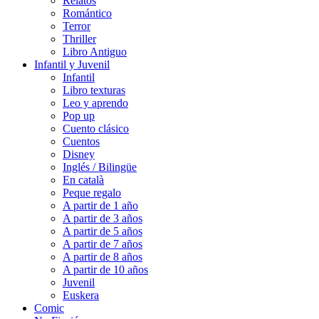
Relatos
Romántico
Terror
Thriller
Libro Antiguo
Infantil y Juvenil
Infantil
Libro texturas
Leo y aprendo
Pop up
Cuento clásico
Cuentos
Disney
Inglés / Bilingüe
En català
Peque regalo
A partir de 1 año
A partir de 3 años
A partir de 5 años
A partir de 7 años
A partir de 8 años
A partir de 10 años
Juvenil
Euskera
Comic