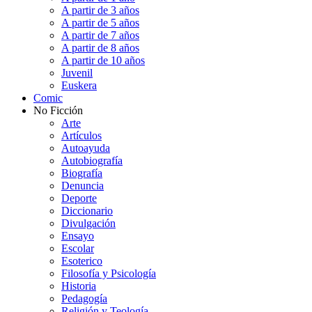
A partir de 3 años
A partir de 5 años
A partir de 7 años
A partir de 8 años
A partir de 10 años
Juvenil
Euskera
Comic
No Ficción
Arte
Artículos
Autoayuda
Autobiografía
Biografía
Denuncia
Deporte
Diccionario
Divulgación
Ensayo
Escolar
Esoterico
Filosofía y Psicología
Historia
Pedagogía
Religión y Teología