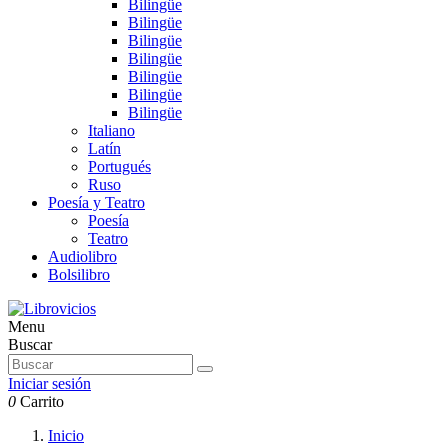
Bilingüe
Bilingüe
Bilingüe
Bilingüe
Bilingüe
Bilingüe
Bilingüe
Italiano
Latín
Portugués
Ruso
Poesía y Teatro
Poesía
Teatro
Audiolibro
Bolsilibro
Menu
Buscar
Iniciar sesión
0
Carrito
Inicio