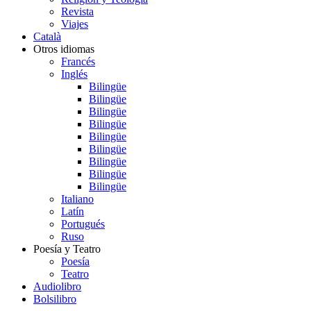
Revista
Viajes
Català
Otros idiomas
Francés
Inglés
Bilingüe
Bilingüe
Bilingüe
Bilingüe
Bilingüe
Bilingüe
Bilingüe
Bilingüe
Bilingüe
Italiano
Latín
Portugués
Ruso
Poesía y Teatro
Poesía
Teatro
Audiolibro
Bolsilibro