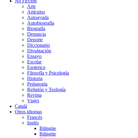
No Ficción
Arte
Artículos
Autoayuda
Autobiografía
Biografía
Denuncia
Deporte
Diccionario
Divulgación
Ensayo
Escolar
Esoterico
Filosofía y Psicología
Historia
Pedagogía
Religión y Teología
Revista
Viajes
Català
Otros idiomas
Francés
Inglés
Bilingüe
Bilingüe