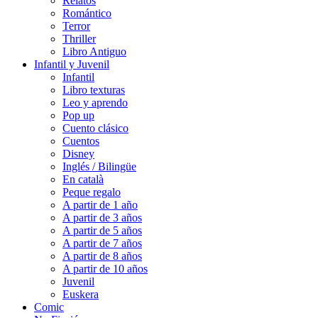
Relatos
Romántico
Terror
Thriller
Libro Antiguo
Infantil y Juvenil
Infantil
Libro texturas
Leo y aprendo
Pop up
Cuento clásico
Cuentos
Disney
Inglés / Bilingüe
En català
Peque regalo
A partir de 1 año
A partir de 3 años
A partir de 5 años
A partir de 7 años
A partir de 8 años
A partir de 10 años
Juvenil
Euskera
Comic