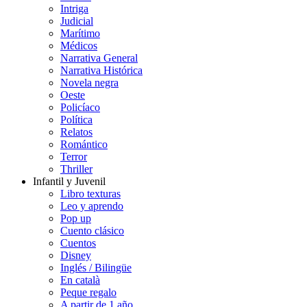
Intriga
Judicial
Marítimo
Médicos
Narrativa General
Narrativa Histórica
Novela negra
Oeste
Policíaco
Política
Relatos
Romántico
Terror
Thriller
Infantil y Juvenil
Libro texturas
Leo y aprendo
Pop up
Cuento clásico
Cuentos
Disney
Inglés / Bilingüe
En català
Peque regalo
A partir de 1 año