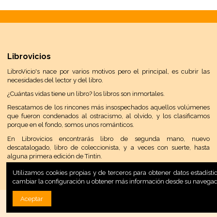
Librovicios
LibroVicio's nace por varios motivos pero el principal, es cubrir las
necesidades del lector y del libro.
¿Cuántas vidas tiene un libro? los libros son inmortales.
Rescatamos de los rincones más insospechados aquellos volúmenes
que fueron condenados al ostracismo, al olvido, y los clasificamos
porque en el fondo, somos unos románticos.
En Librovicios encontrarás libro de segunda mano, nuevo
descatalogado, libro de coleccionista, y a veces con suerte, hasta
alguna primera edición de Tintín.
Utilizamos cookies propias y de terceros para obtener datos estadís
cambiar la configuración u obtener más información desde su navega
Aceptar
Desarrollo Web:
INPQ
, 2020