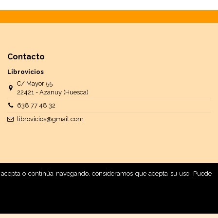
Contacto
Librovicios
C/ Mayor 55
22421 - Azanuy (Huesca)
638 77 48 32
librovicios@gmail.com
 Si acepta o continúa navegando, consideramos que acepta su uso. Puede