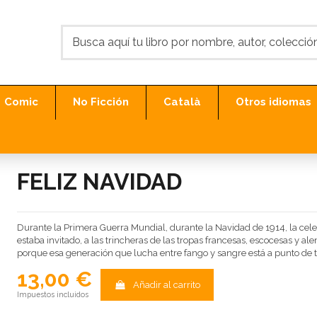
Comic
No Ficción
Català
Otros idiomas
FELIZ NAVIDAD
Durante la Primera Guerra Mundial, durante la Navidad de 1914, la cel
estaba invitado, a las trincheras de las tropas francesas, escocesas y a
porque esa generación que lucha entre fango y sangre está a punto de
13,00 €
Añadir al carrito
Impuestos incluidos