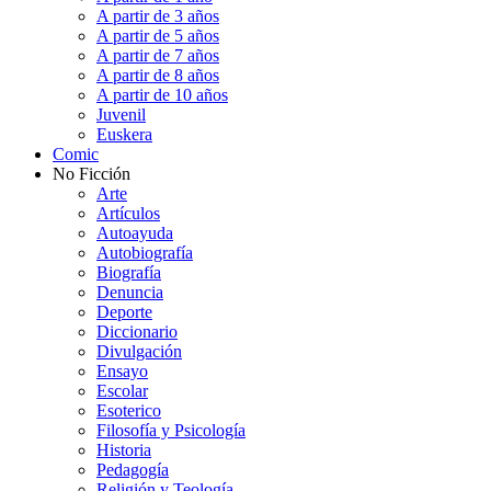
A partir de 3 años
A partir de 5 años
A partir de 7 años
A partir de 8 años
A partir de 10 años
Juvenil
Euskera
Comic
No Ficción
Arte
Artículos
Autoayuda
Autobiografía
Biografía
Denuncia
Deporte
Diccionario
Divulgación
Ensayo
Escolar
Esoterico
Filosofía y Psicología
Historia
Pedagogía
Religión y Teología