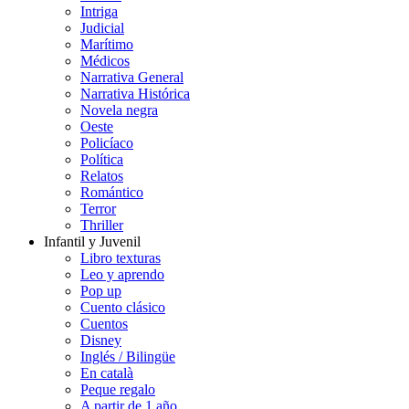
Intriga
Judicial
Marítimo
Médicos
Narrativa General
Narrativa Histórica
Novela negra
Oeste
Policíaco
Política
Relatos
Romántico
Terror
Thriller
Infantil y Juvenil
Libro texturas
Leo y aprendo
Pop up
Cuento clásico
Cuentos
Disney
Inglés / Bilingüe
En català
Peque regalo
A partir de 1 año