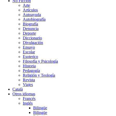
No Ficción
Arte
Artículos
Autoayuda
Autobiografía
Biografía
Denuncia
Deporte
Diccionario
Divulgación
Ensayo
Escolar
Esoterico
Filosofía y Psicología
Historia
Pedagogía
Religión y Teología
Revista
Viajes
Català
Otros idiomas
Francés
Inglés
Bilingüe
Bilingüe