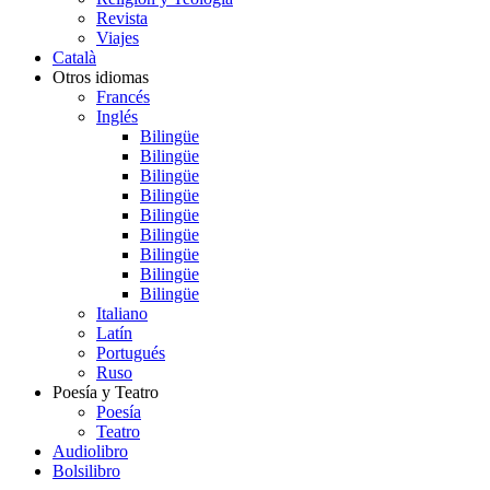
Revista
Viajes
Català
Otros idiomas
Francés
Inglés
Bilingüe
Bilingüe
Bilingüe
Bilingüe
Bilingüe
Bilingüe
Bilingüe
Bilingüe
Bilingüe
Italiano
Latín
Portugués
Ruso
Poesía y Teatro
Poesía
Teatro
Audiolibro
Bolsilibro