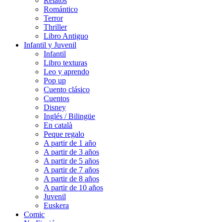
Relatos
Romántico
Terror
Thriller
Libro Antiguo
Infantil y Juvenil
Infantil
Libro texturas
Leo y aprendo
Pop up
Cuento clásico
Cuentos
Disney
Inglés / Bilingüe
En català
Peque regalo
A partir de 1 año
A partir de 3 años
A partir de 5 años
A partir de 7 años
A partir de 8 años
A partir de 10 años
Juvenil
Euskera
Comic