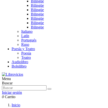
Bilingüe
Bilingüe
Bilingüe
Bilingüe
Bilingüe
Bilingüe
Bilingüe
Italiano
Latín
Portugués
Ruso
Poesía y Teatro
Poesía
Teatro
Audiolibro
Bolsilibro
Menu
Buscar
Iniciar sesión
0
Carrito
Inicio