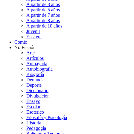
A partir de 3 años
A partir de 5 años
A partir de 7 años
A partir de 8 años
A partir de 10 años
Juvenil
Euskera
Comic
No Ficción
Arte
Artículos
Autoayuda
Autobiografía
Biografía
Denuncia
Deporte
Diccionario
Divulgación
Ensayo
Escolar
Esoterico
Filosofía y Psicología
Historia
Pedagogía
Religión y Teología