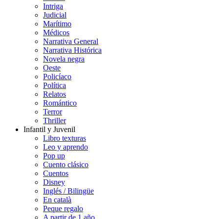
Intriga
Judicial
Marítimo
Médicos
Narrativa General
Narrativa Histórica
Novela negra
Oeste
Policíaco
Política
Relatos
Romántico
Terror
Thriller
Infantil y Juvenil
Libro texturas
Leo y aprendo
Pop up
Cuento clásico
Cuentos
Disney
Inglés / Bilingüe
En català
Peque regalo
A partir de 1 año