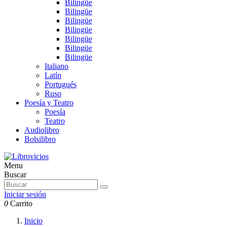
Bilingüe
Bilingüe
Bilingüe
Bilingüe
Bilingüe
Bilingüe
Bilingüe
Italiano
Latín
Portugués
Ruso
Poesía y Teatro
Poesía
Teatro
Audiolibro
Bolsilibro
Menu
Buscar
Iniciar sesión
0
Carrito
Inicio