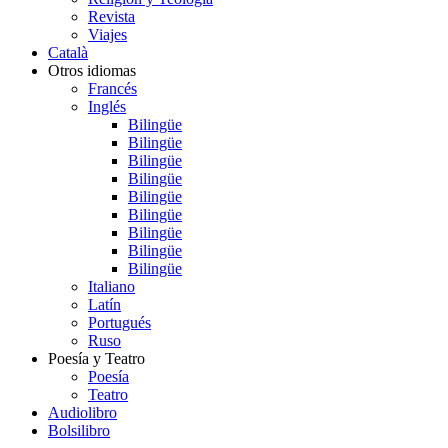
Revista
Viajes
Català
Otros idiomas
Francés
Inglés
Bilingüe
Bilingüe
Bilingüe
Bilingüe
Bilingüe
Bilingüe
Bilingüe
Bilingüe
Bilingüe
Italiano
Latín
Portugués
Ruso
Poesía y Teatro
Poesía
Teatro
Audiolibro
Bolsilibro