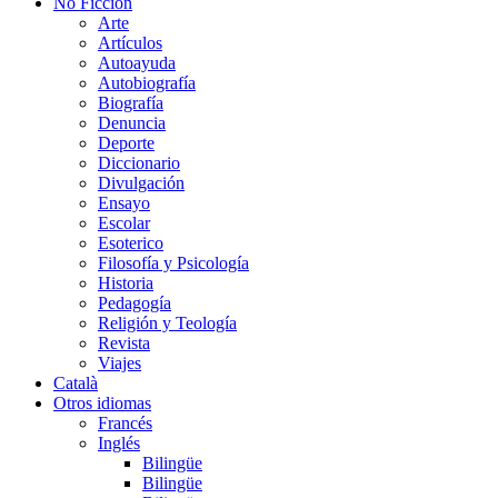
No Ficción
Arte
Artículos
Autoayuda
Autobiografía
Biografía
Denuncia
Deporte
Diccionario
Divulgación
Ensayo
Escolar
Esoterico
Filosofía y Psicología
Historia
Pedagogía
Religión y Teología
Revista
Viajes
Català
Otros idiomas
Francés
Inglés
Bilingüe
Bilingüe