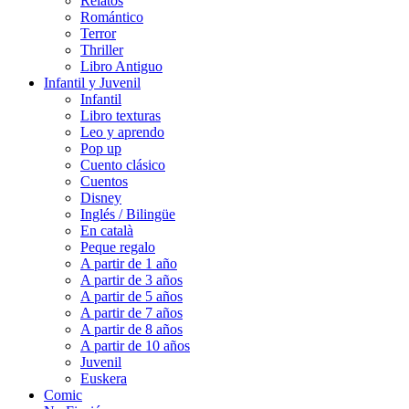
Relatos
Romántico
Terror
Thriller
Libro Antiguo
Infantil y Juvenil
Infantil
Libro texturas
Leo y aprendo
Pop up
Cuento clásico
Cuentos
Disney
Inglés / Bilingüe
En català
Peque regalo
A partir de 1 año
A partir de 3 años
A partir de 5 años
A partir de 7 años
A partir de 8 años
A partir de 10 años
Juvenil
Euskera
Comic