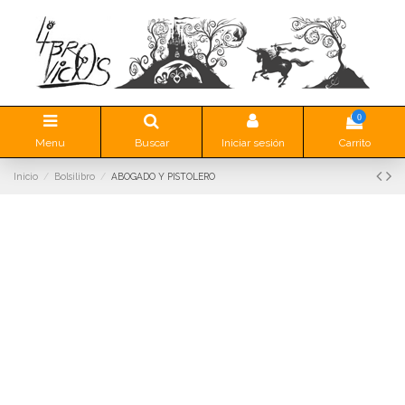
0
Menu
Buscar
Iniciar sesión
Carrito
Inicio
Bolsilibro
ABOGADO Y PISTOLERO