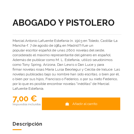
ABOGADO Y PISTOLERO
Marcial Antonio Lafuente Estefanía (n. 1903 en Toledo, Castilla-La
Mancha-f. 7 de agosto de 1984 en Madrid?) fue un
popular escritor español de unas 2600 novelas del oeste,
considerado el máximo representante del género en español.
Además de publicar como M. L. Estefanía, utilizó seudónimos
como Tony Spring, Arizona, Dan Lewis o Dan Luce y para
firmar novelas rosas María Luisa Beorlegui y Cecilia de Iraluce. Las
novelas publicadas bajo su nombre han sido escritas, o bien por él,
o bien por sus hijos, Francisco o Federico, o por su nieto Federico,
por lo que es posible encontrar novelas "inéditas" de Marcial
Lafuente Estefanía.
7,00 €
Añadir al carrito
Impuestos incluidos
Descripción