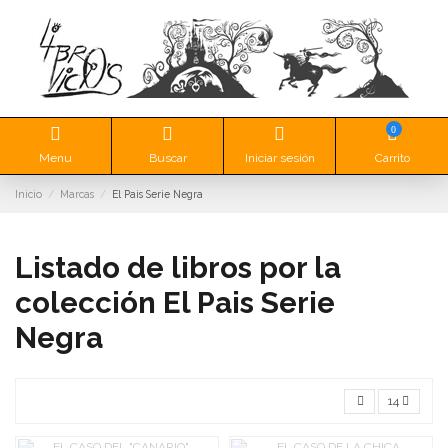
0
Menu
Buscar
Iniciar sesión
Carrito
Inicio
Marcas
El Pais Serie Negra
Listado de libros por la
colección El Pais Serie
Negra
14