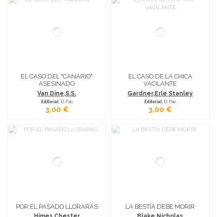
EL CASO DEL "CANARIO"
EL CASO DE LA CHICA
ASESINADO
VACILANTE
Van Dine,S.S.
Gardner,Erle Stanley
Editorial
: El Pais
Editorial
: El Pais
3,00 €
3,00 €
POR EL PASADO LLORARÁS
LA BESTIA DEBE MORIR
Himes,Chester
Blake,Nicholas