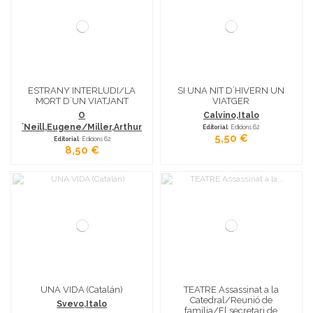
ESTRANY INTERLUDI/LA
SI UNA NIT D´HIVERN UN
MORT D´UN VIATJANT
VIATGER
O
Calvino,Italo
´Neill,Eugene/Miller,Arthur
Editorial
: Edicions 62
5,50 €
Editorial
: Edicions 62
8,50 €
UNA VIDA (Catalán)
TEATRE Assassinat a la
Catedral/Reunió de
Svevo,Italo
família/El secretari de