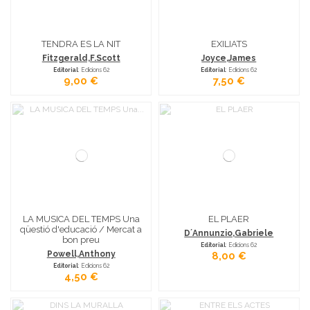
TENDRA ES LA NIT
EXILIATS
Fitzgerald,F.Scott
Joyce,James
Editorial
: Edicions 62
Editorial
: Edicions 62
9,00 €
7,50 €
LA MUSICA DEL TEMPS Una
EL PLAER
qüestió d'educació / Mercat a
D´Annunzio,Gabriele
bon preu
Editorial
: Edicions 62
Powell,Anthony
8,00 €
Editorial
: Edicions 62
4,50 €