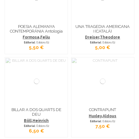
POESIA ALEMANYA
UNA TRAGEDIA AMERICANA
CONTEMPORÁNIA Antologia
I (CATALÀ)
Formosa,Feliu
Dreiser,Theodore
Editorial
: Edicions 62
Editorial
: Edicions 62
5,50 €
5,00 €
BILLAR A DOS QUARTS DE
CONTRAPUNT
DEU
Huxley,Aldous
Böll,Heinrich
Editorial
: Edicions 62
7,50 €
Editorial
: Edicions 62
6,50 €