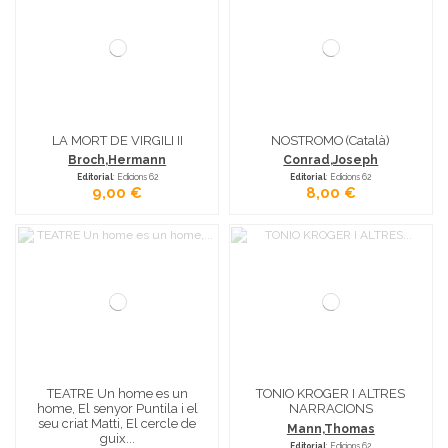
LA MORT DE VIRGILI II
NOSTROMO (Català)
Broch,Hermann
Conrad,Joseph
Editorial
: Edicions 62
Editorial
: Edicions 62
9,00 €
8,00 €
TEATRE Un home es un
TONIO KROGER I ALTRES
home, El senyor Puntila i el
NARRACIONS
seu criat Matti, El cercle de
Mann,Thomas
guix...
Editorial
: Edicions 62