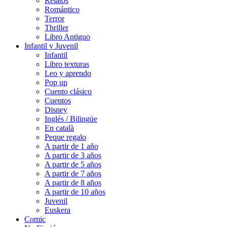
Relatos
Romántico
Terror
Thriller
Libro Antiguo
Infantil y Juvenil
Infantil
Libro texturas
Leo y aprendo
Pop up
Cuento clásico
Cuentos
Disney
Inglés / Bilingüe
En català
Peque regalo
A partir de 1 año
A partir de 3 años
A partir de 5 años
A partir de 7 años
A partir de 8 años
A partir de 10 años
Juvenil
Euskera
Comic