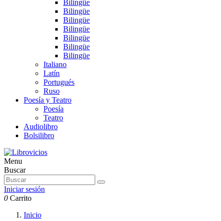
Bilingüe
Bilingüe
Bilingüe
Bilingüe
Bilingüe
Bilingüe
Bilingüe
Italiano
Latín
Portugués
Ruso
Poesía y Teatro
Poesía
Teatro
Audiolibro
Bolsilibro
Menu
Buscar
Iniciar sesión
0
Carrito
Inicio