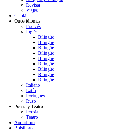
Revista
Viajes
Català
Otros idiomas
Francés
Inglés
Bilingüe
Bilingüe
Bilingüe
Bilingüe
Bilingüe
Bilingüe
Bilingüe
Bilingüe
Bilingüe
Italiano
Latín
Portugués
Ruso
Poesía y Teatro
Poesía
Teatro
Audiolibro
Bolsilibro