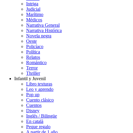
Intriga
Judicial
Marítimo
Médicos
Narrativa General
Narrativa Histórica
Novela negra
Oeste
Policíaco
Política
Relatos
Romántico
Terror
Thriller
Infantil y Juvenil
Libro texturas
Leo y aprendo
Pop up
Cuento clásico
Cuentos
Disney
Inglés / Bilingüe
En català
Peque regalo
A partir de 1 año