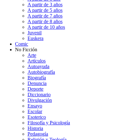
A partir de 3 años
A partir de 5 años
A partir de 7 años
A partir de 8 años
A partir de 10 años
Juvenil
Euskera
Comic
No Ficción
Arte
Artículos
Autoayuda
Autobiografía
Biografía
Denuncia
Deporte
Diccionario
Divulgación
Ensayo
Escolar
Esoterico
Filosofía y Psicología
Historia
Pedagogía
Religión y Teología