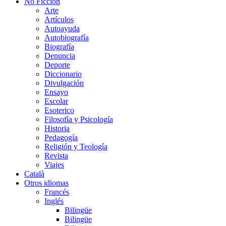
No Ficción
Arte
Artículos
Autoayuda
Autobiografía
Biografía
Denuncia
Deporte
Diccionario
Divulgación
Ensayo
Escolar
Esoterico
Filosofía y Psicología
Historia
Pedagogía
Religión y Teología
Revista
Viajes
Català
Otros idiomas
Francés
Inglés
Bilingüe
Bilingüe