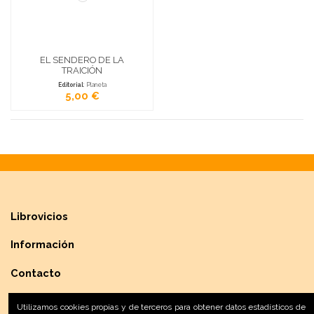
EL SENDERO DE LA
TRAICIÓN
Editorial
: Planeta
5,00 €
Librovicios
Información
Contacto
Utilizamos cookies propias y de terceros para obtener datos estadísticos de