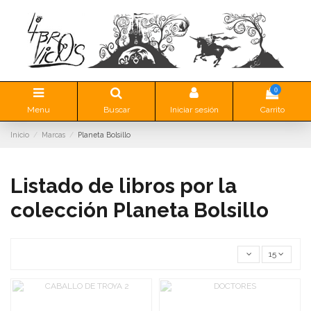
0
Menu
Buscar
Iniciar sesión
Carrito
Inicio
Marcas
Planeta Bolsillo
Listado de libros por la
colección Planeta Bolsillo
15