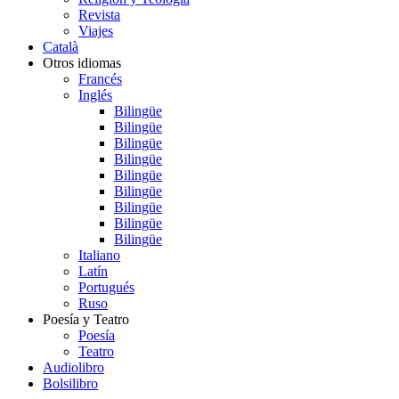
Revista
Viajes
Català
Otros idiomas
Francés
Inglés
Bilingüe
Bilingüe
Bilingüe
Bilingüe
Bilingüe
Bilingüe
Bilingüe
Bilingüe
Bilingüe
Italiano
Latín
Portugués
Ruso
Poesía y Teatro
Poesía
Teatro
Audiolibro
Bolsilibro