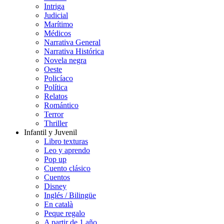
Intriga
Judicial
Marítimo
Médicos
Narrativa General
Narrativa Histórica
Novela negra
Oeste
Policíaco
Política
Relatos
Romántico
Terror
Thriller
Infantil y Juvenil
Libro texturas
Leo y aprendo
Pop up
Cuento clásico
Cuentos
Disney
Inglés / Bilingüe
En català
Peque regalo
A partir de 1 año