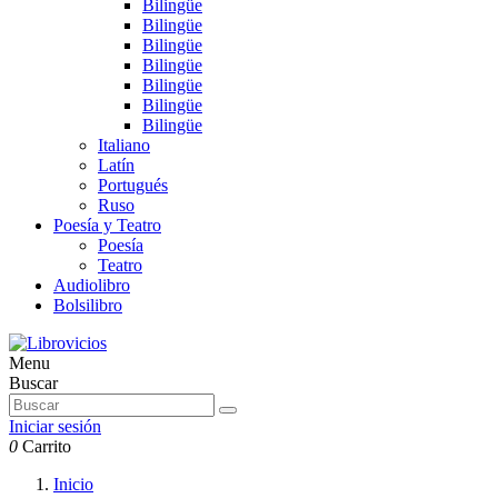
Bilingüe
Bilingüe
Bilingüe
Bilingüe
Bilingüe
Bilingüe
Bilingüe
Italiano
Latín
Portugués
Ruso
Poesía y Teatro
Poesía
Teatro
Audiolibro
Bolsilibro
Menu
Buscar
Iniciar sesión
0
Carrito
Inicio