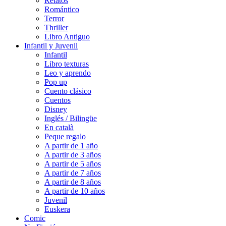
Relatos
Romántico
Terror
Thriller
Libro Antiguo
Infantil y Juvenil
Infantil
Libro texturas
Leo y aprendo
Pop up
Cuento clásico
Cuentos
Disney
Inglés / Bilingüe
En català
Peque regalo
A partir de 1 año
A partir de 3 años
A partir de 5 años
A partir de 7 años
A partir de 8 años
A partir de 10 años
Juvenil
Euskera
Comic