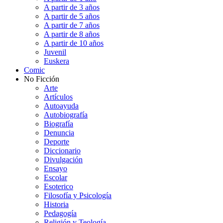
A partir de 3 años
A partir de 5 años
A partir de 7 años
A partir de 8 años
A partir de 10 años
Juvenil
Euskera
Comic
No Ficción
Arte
Artículos
Autoayuda
Autobiografía
Biografía
Denuncia
Deporte
Diccionario
Divulgación
Ensayo
Escolar
Esoterico
Filosofía y Psicología
Historia
Pedagogía
Religión y Teología