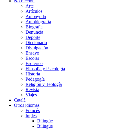
No Ficción
Arte
Artículos
Autoayuda
Autobiografía
Biografía
Denuncia
Deporte
Diccionario
Divulgación
Ensayo
Escolar
Esoterico
Filosofía y Psicología
Historia
Pedagogía
Religión y Teología
Revista
Viajes
Català
Otros idiomas
Francés
Inglés
Bilingüe
Bilingüe