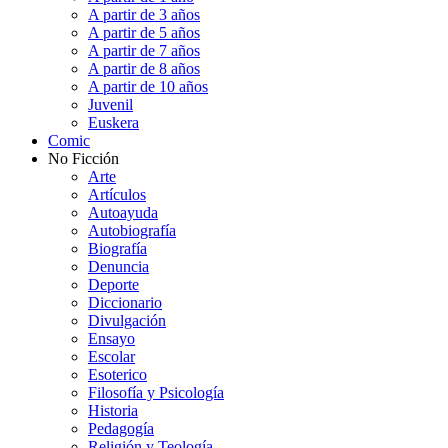
A partir de 3 años
A partir de 5 años
A partir de 7 años
A partir de 8 años
A partir de 10 años
Juvenil
Euskera
Comic
No Ficción
Arte
Artículos
Autoayuda
Autobiografía
Biografía
Denuncia
Deporte
Diccionario
Divulgación
Ensayo
Escolar
Esoterico
Filosofía y Psicología
Historia
Pedagogía
Religión y Teología