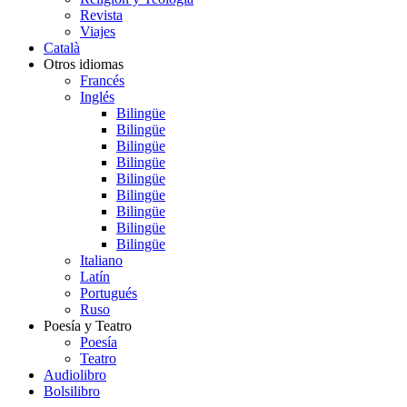
Revista
Viajes
Català
Otros idiomas
Francés
Inglés
Bilingüe
Bilingüe
Bilingüe
Bilingüe
Bilingüe
Bilingüe
Bilingüe
Bilingüe
Bilingüe
Italiano
Latín
Portugués
Ruso
Poesía y Teatro
Poesía
Teatro
Audiolibro
Bolsilibro