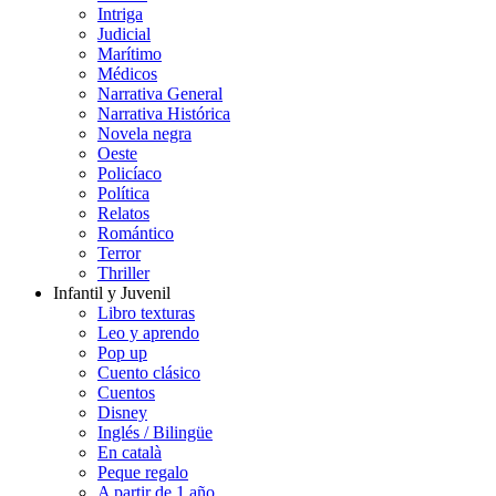
Intriga
Judicial
Marítimo
Médicos
Narrativa General
Narrativa Histórica
Novela negra
Oeste
Policíaco
Política
Relatos
Romántico
Terror
Thriller
Infantil y Juvenil
Libro texturas
Leo y aprendo
Pop up
Cuento clásico
Cuentos
Disney
Inglés / Bilingüe
En català
Peque regalo
A partir de 1 año