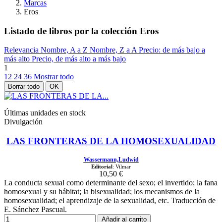
Marcas
Eros
Listado de libros por la colección Eros
Relevancia
Nombre, A a Z
Nombre, Z a A
Precio: de más bajo a
más alto
Precio, de más alto a más bajo
1
12
24
36
Mostrar todo
Borrar todo
OK
Últimas unidades en stock
Divulgación
LAS FRONTERAS DE LA HOMOSEXUALIDAD
Wassermann,Ludwid
Editorial
: Vilmar
10,50 €
La conducta sexual como determinante del sexo; el invertido; la fana
homosexual y su hábitat; la bisexualidad; los mecanismos de la
homosexualidad; el aprendizaje de la sexualidad, etc. Traducción de
E. Sánchez Pascual.
Añadir al carrito