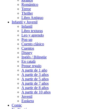
Relatos
Romántico
Terror
Thriller
Libro Antiguo
Infantil y Juvenil
Infantil
Libro texturas
Leo y aprendo
Pop up
Cuento clásico
Cuentos
Disney
Inglés / Bilingüe
En català
Peque regalo
A partir de 1 año
A partir de 3 años
A partir de 5 años
A partir de 7 años
A partir de 8 años
A partir de 10 años
Juvenil
Euskera
Comic