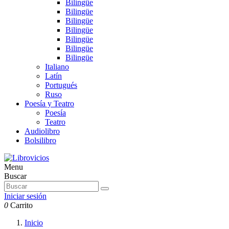
Bilingüe
Bilingüe
Bilingüe
Bilingüe
Bilingüe
Bilingüe
Bilingüe
Italiano
Latín
Portugués
Ruso
Poesía y Teatro
Poesía
Teatro
Audiolibro
Bolsilibro
Menu
Buscar
Iniciar sesión
0
Carrito
Inicio