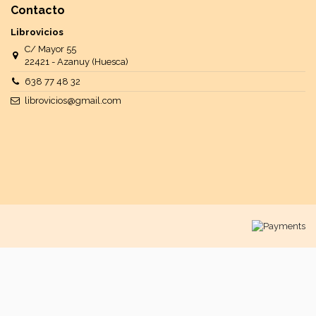
Contacto
Librovicios
C/ Mayor 55
22421 - Azanuy (Huesca)
638 77 48 32
librovicios@gmail.com