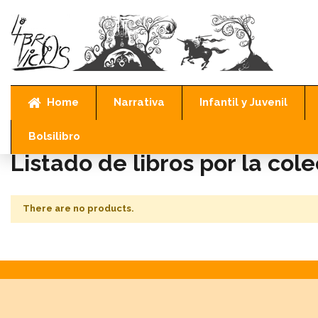
Home
Narrativa
Infantil y Juvenil
Inicio
Marcas
Punto de Lectura-Nora Roberts
Bolsilibro
Listado de libros por la co
There are no products.