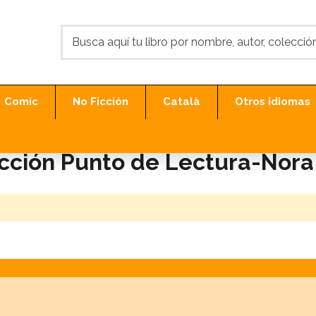
Comic
No Ficción
Català
Otros idiomas
lección Punto de Lectura-Nor