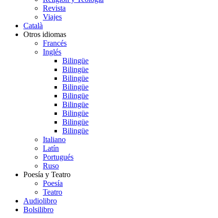
Revista
Viajes
Català
Otros idiomas
Francés
Inglés
Bilingüe
Bilingüe
Bilingüe
Bilingüe
Bilingüe
Bilingüe
Bilingüe
Bilingüe
Bilingüe
Italiano
Latín
Portugués
Ruso
Poesía y Teatro
Poesía
Teatro
Audiolibro
Bolsilibro