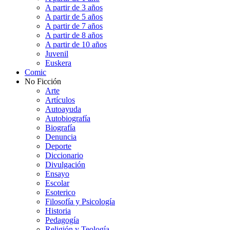
A partir de 3 años
A partir de 5 años
A partir de 7 años
A partir de 8 años
A partir de 10 años
Juvenil
Euskera
Comic
No Ficción
Arte
Artículos
Autoayuda
Autobiografía
Biografía
Denuncia
Deporte
Diccionario
Divulgación
Ensayo
Escolar
Esoterico
Filosofía y Psicología
Historia
Pedagogía
Religión y Teología