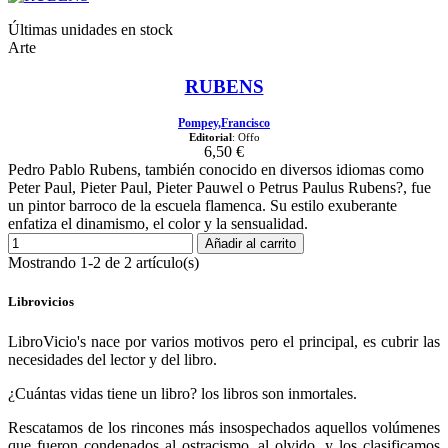
Últimas unidades en stock
Arte
RUBENS
Pompey,Francisco
Editorial
: Offo
6,50 €
Pedro Pablo Rubens, también conocido en diversos idiomas como
Peter Paul, Pieter Paul, Pieter Pauwel o Petrus Paulus Rubens?, fue
un pintor barroco de la escuela flamenca. Su estilo exuberante
enfatiza el dinamismo, el color y la sensualidad.
Añadir al carrito
Mostrando 1-2 de 2 artículo(s)
Librovicios
LibroVicio's nace por varios motivos pero el principal, es cubrir las
necesidades del lector y del libro.
¿Cuántas vidas tiene un libro? los libros son inmortales.
Rescatamos de los rincones más insospechados aquellos volúmenes
que fueron condenados al ostracismo, al olvido, y los clasificamos