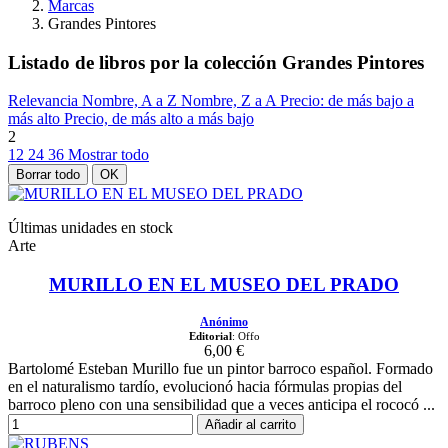
Marcas
Grandes Pintores
Listado de libros por la colección Grandes Pintores
Relevancia
Nombre, A a Z
Nombre, Z a A
Precio: de más bajo a
más alto
Precio, de más alto a más bajo
2
12
24
36
Mostrar todo
Borrar todo
OK
Últimas unidades en stock
Arte
MURILLO EN EL MUSEO DEL PRADO
Anónimo
Editorial
: Offo
6,00 €
Bartolomé Esteban Murillo fue un pintor barroco español. Formado
en el naturalismo tardío, evolucionó hacia fórmulas propias del
barroco pleno con una sensibilidad que a veces anticipa el rococó ...
Añadir al carrito