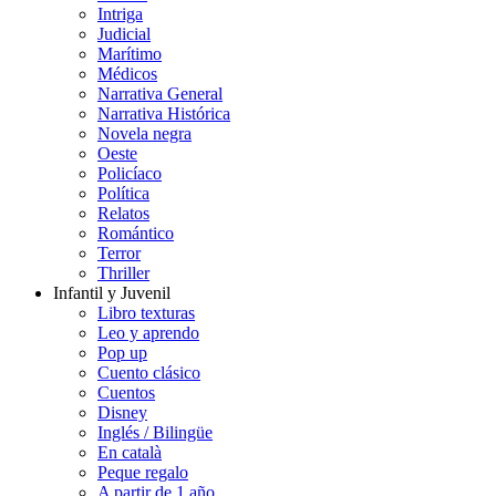
Intriga
Judicial
Marítimo
Médicos
Narrativa General
Narrativa Histórica
Novela negra
Oeste
Policíaco
Política
Relatos
Romántico
Terror
Thriller
Infantil y Juvenil
Libro texturas
Leo y aprendo
Pop up
Cuento clásico
Cuentos
Disney
Inglés / Bilingüe
En català
Peque regalo
A partir de 1 año