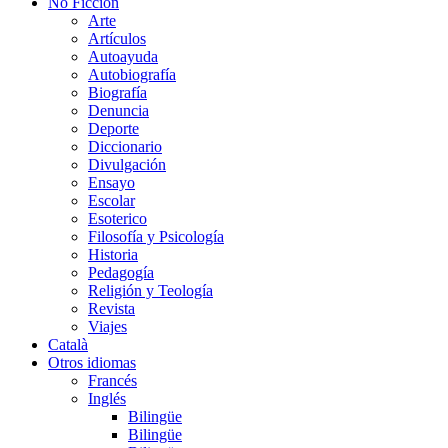
No Ficción
Arte
Artículos
Autoayuda
Autobiografía
Biografía
Denuncia
Deporte
Diccionario
Divulgación
Ensayo
Escolar
Esoterico
Filosofía y Psicología
Historia
Pedagogía
Religión y Teología
Revista
Viajes
Català
Otros idiomas
Francés
Inglés
Bilingüe
Bilingüe