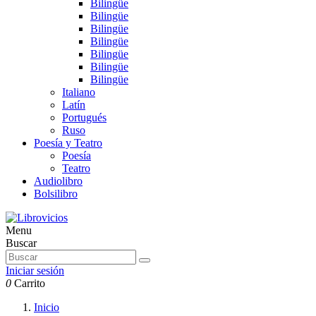
Bilingüe
Bilingüe
Bilingüe
Bilingüe
Bilingüe
Bilingüe
Bilingüe
Italiano
Latín
Portugués
Ruso
Poesía y Teatro
Poesía
Teatro
Audiolibro
Bolsilibro
Menu
Buscar
Iniciar sesión
0
Carrito
Inicio