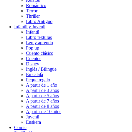
Relatos
Romántico
Terror
Thriller
Libro Antiguo
Infantil y Juvenil
Infantil
Libro texturas
Leo y aprendo
Pop up
Cuento clásico
Cuentos
Disney
Inglés / Bilingüe
En català
Peque regalo
A partir de 1 año
A partir de 3 años
A partir de 5 años
A partir de 7 años
A partir de 8 años
A partir de 10 años
Juvenil
Euskera
Comic