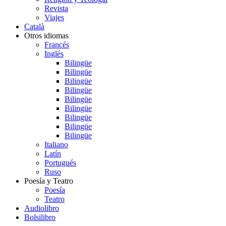
Revista
Viajes
Català
Otros idiomas
Francés
Inglés
Bilingüe
Bilingüe
Bilingüe
Bilingüe
Bilingüe
Bilingüe
Bilingüe
Bilingüe
Bilingüe
Italiano
Latín
Portugués
Ruso
Poesía y Teatro
Poesía
Teatro
Audiolibro
Bolsilibro