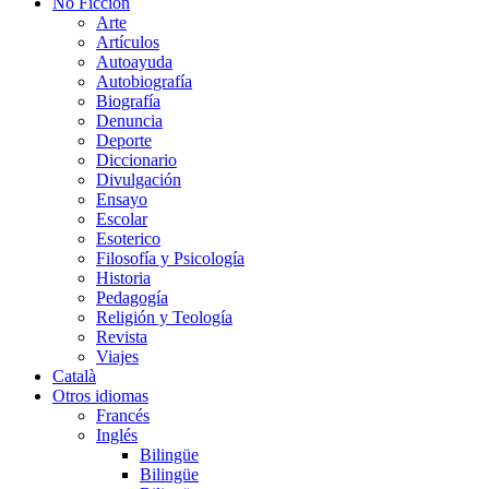
No Ficción
Arte
Artículos
Autoayuda
Autobiografía
Biografía
Denuncia
Deporte
Diccionario
Divulgación
Ensayo
Escolar
Esoterico
Filosofía y Psicología
Historia
Pedagogía
Religión y Teología
Revista
Viajes
Català
Otros idiomas
Francés
Inglés
Bilingüe
Bilingüe