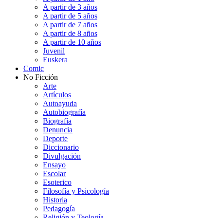
A partir de 3 años
A partir de 5 años
A partir de 7 años
A partir de 8 años
A partir de 10 años
Juvenil
Euskera
Comic
No Ficción
Arte
Artículos
Autoayuda
Autobiografía
Biografía
Denuncia
Deporte
Diccionario
Divulgación
Ensayo
Escolar
Esoterico
Filosofía y Psicología
Historia
Pedagogía
Religión y Teología