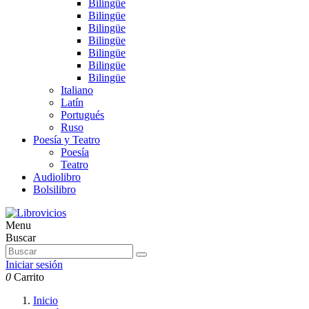
Bilingüe
Bilingüe
Bilingüe
Bilingüe
Bilingüe
Bilingüe
Bilingüe
Italiano
Latín
Portugués
Ruso
Poesía y Teatro
Poesía
Teatro
Audiolibro
Bolsilibro
Menu
Buscar
Iniciar sesión
0
Carrito
Inicio