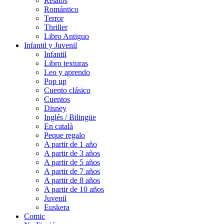
Relatos
Romántico
Terror
Thriller
Libro Antiguo
Infantil y Juvenil
Infantil
Libro texturas
Leo y aprendo
Pop up
Cuento clásico
Cuentos
Disney
Inglés / Bilingüe
En català
Peque regalo
A partir de 1 año
A partir de 3 años
A partir de 5 años
A partir de 7 años
A partir de 8 años
A partir de 10 años
Juvenil
Euskera
Comic