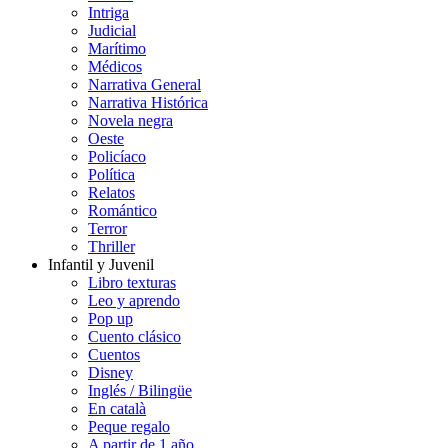
Intriga
Judicial
Marítimo
Médicos
Narrativa General
Narrativa Histórica
Novela negra
Oeste
Policíaco
Política
Relatos
Romántico
Terror
Thriller
Infantil y Juvenil
Libro texturas
Leo y aprendo
Pop up
Cuento clásico
Cuentos
Disney
Inglés / Bilingüe
En català
Peque regalo
A partir de 1 año