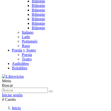
Bilingüe
Bilingüe
Bilingüe
Bilingüe
Bilingüe
Bilingüe
Bilingüe
Italiano
Latín
Portugués
Ruso
Poesía y Teatro
Poesía
Teatro
Audiolibro
Bolsilibro
Menu
Buscar
Iniciar sesión
0
Carrito
Inicio