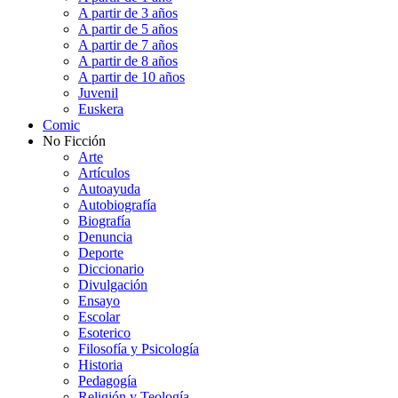
A partir de 3 años
A partir de 5 años
A partir de 7 años
A partir de 8 años
A partir de 10 años
Juvenil
Euskera
Comic
No Ficción
Arte
Artículos
Autoayuda
Autobiografía
Biografía
Denuncia
Deporte
Diccionario
Divulgación
Ensayo
Escolar
Esoterico
Filosofía y Psicología
Historia
Pedagogía
Religión y Teología