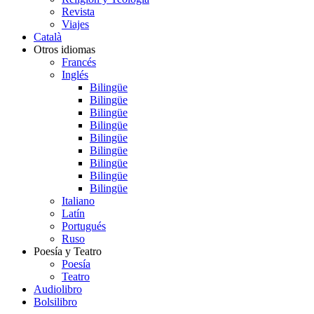
Revista
Viajes
Català
Otros idiomas
Francés
Inglés
Bilingüe
Bilingüe
Bilingüe
Bilingüe
Bilingüe
Bilingüe
Bilingüe
Bilingüe
Bilingüe
Italiano
Latín
Portugués
Ruso
Poesía y Teatro
Poesía
Teatro
Audiolibro
Bolsilibro