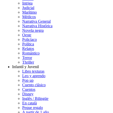
Intriga
Judicial
Marítimo
Médicos
Narrativa General
Narrativa Histórica
Novela negra
Oeste
Policíaco
Política
Relatos
Romántico
Terror
Thriller
Infantil y Juvenil
Libro texturas
Leo y aprendo
Pop up
Cuento clásico
Cuentos
Disney
Inglés / Bilingüe
En català
Peque regalo
A partir de 1 año