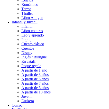
Relatos
Romántico
Terror
Thriller
Libro Antiguo
Infantil y Juvenil
Infantil
Libro texturas
Leo y aprendo
Pop up
Cuento clásico
Cuentos
Disney
Inglés / Bilingüe
En català
Peque regalo
A partir de 1 año
A partir de 3 años
A partir de 5 años
A partir de 7 años
A partir de 8 años
A partir de 10 años
Juvenil
Euskera
Comic