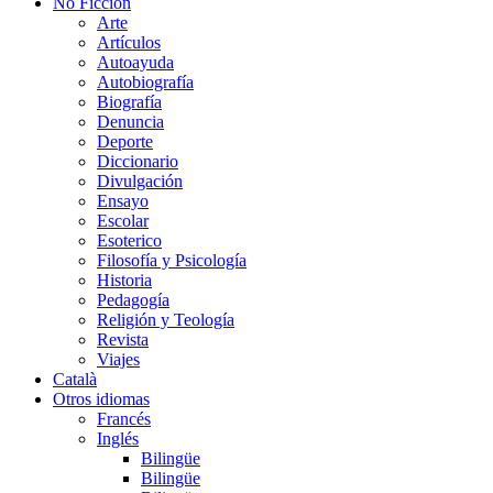
No Ficción
Arte
Artículos
Autoayuda
Autobiografía
Biografía
Denuncia
Deporte
Diccionario
Divulgación
Ensayo
Escolar
Esoterico
Filosofía y Psicología
Historia
Pedagogía
Religión y Teología
Revista
Viajes
Català
Otros idiomas
Francés
Inglés
Bilingüe
Bilingüe