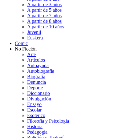
A partir de 3 años
A partir de 5 años
A partir de 7 años
A partir de 8 años
A partir de 10 años
Juvenil
Euskera
Comic
No Ficción
Arte
Artículos
Autoayuda
Autobiografía
Biografía
Denuncia
Deporte
Diccionario
Divulgación
Ensayo
Escolar
Esoterico
Filosofía y Psicología
Historia
Pedagogía
Religión y Teología