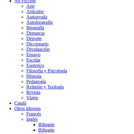
No Ficción
Arte
Artículos
Autoayuda
Autobiografía
Biografía
Denuncia
Deporte
Diccionario
Divulgación
Ensayo
Escolar
Esoterico
Filosofía y Psicología
Historia
Pedagogía
Religión y Teología
Revista
Viajes
Català
Otros idiomas
Francés
Inglés
Bilingüe
Bilingüe