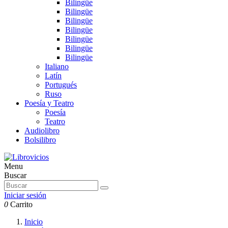
Bilingüe
Bilingüe
Bilingüe
Bilingüe
Bilingüe
Bilingüe
Bilingüe
Italiano
Latín
Portugués
Ruso
Poesía y Teatro
Poesía
Teatro
Audiolibro
Bolsilibro
Menu
Buscar
Iniciar sesión
0
Carrito
Inicio