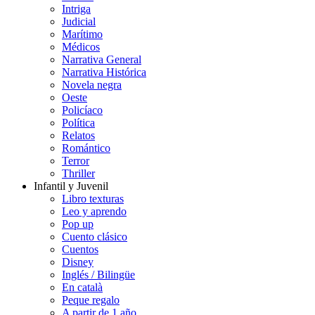
Intriga
Judicial
Marítimo
Médicos
Narrativa General
Narrativa Histórica
Novela negra
Oeste
Policíaco
Política
Relatos
Romántico
Terror
Thriller
Infantil y Juvenil
Libro texturas
Leo y aprendo
Pop up
Cuento clásico
Cuentos
Disney
Inglés / Bilingüe
En català
Peque regalo
A partir de 1 año