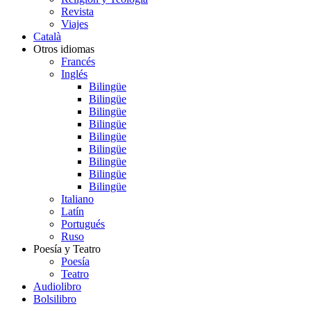
Revista
Viajes
Català
Otros idiomas
Francés
Inglés
Bilingüe
Bilingüe
Bilingüe
Bilingüe
Bilingüe
Bilingüe
Bilingüe
Bilingüe
Bilingüe
Italiano
Latín
Portugués
Ruso
Poesía y Teatro
Poesía
Teatro
Audiolibro
Bolsilibro