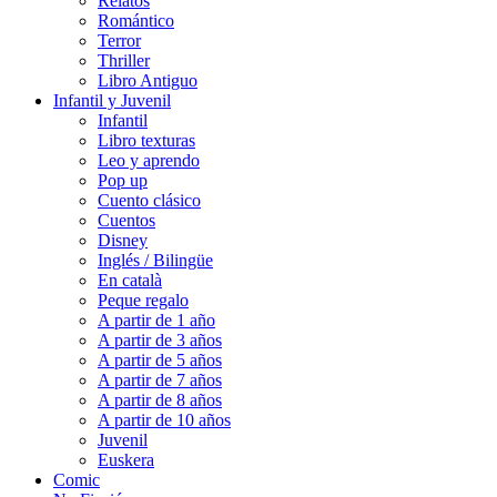
Relatos
Romántico
Terror
Thriller
Libro Antiguo
Infantil y Juvenil
Infantil
Libro texturas
Leo y aprendo
Pop up
Cuento clásico
Cuentos
Disney
Inglés / Bilingüe
En català
Peque regalo
A partir de 1 año
A partir de 3 años
A partir de 5 años
A partir de 7 años
A partir de 8 años
A partir de 10 años
Juvenil
Euskera
Comic