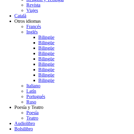
Revista
Viajes
Català
Otros idiomas
Francés
Inglés
Bilingüe
Bilingüe
Bilingüe
Bilingüe
Bilingüe
Bilingüe
Bilingüe
Bilingüe
Bilingüe
Italiano
Latín
Portugués
Ruso
Poesía y Teatro
Poesía
Teatro
Audiolibro
Bolsilibro