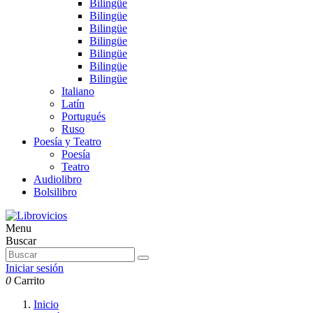
Bilingüe
Bilingüe
Bilingüe
Bilingüe
Bilingüe
Bilingüe
Bilingüe
Italiano
Latín
Portugués
Ruso
Poesía y Teatro
Poesía
Teatro
Audiolibro
Bolsilibro
Menu
Buscar
Iniciar sesión
0
Carrito
Inicio