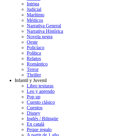
Intriga
Judicial
Marítimo
Médicos
Narrativa General
Narrativa Histórica
Novela negra
Oeste
Policíaco
Política
Relatos
Romántico
Terror
Thriller
Infantil y Juvenil
Libro texturas
Leo y aprendo
Pop up
Cuento clásico
Cuentos
Disney
Inglés / Bilingüe
En català
Peque regalo
A partir de 1 año