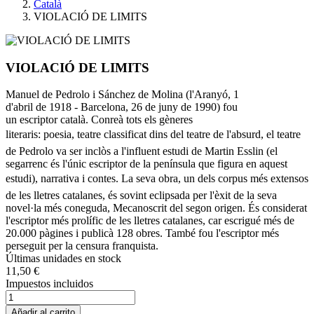
Català
VIOLACIÓ DE LIMITS
VIOLACIÓ DE LIMITS
Manuel de Pedrolo i Sánchez de Molina (l'Aranyó, 1
d'abril de 1918 - Barcelona, 26 de juny de 1990) fou
un escriptor català. Conreà tots els gèneres
literaris: poesia, teatre classificat dins del teatre de l'absurd, el teatre
de Pedrolo va ser inclòs a l'influent estudi de Martin Esslin (el
segarrenc és l'únic escriptor de la península que figura en aquest
estudi), narrativa i contes. La seva obra, un dels corpus més extensos
de les lletres catalanes, és sovint eclipsada per l'èxit de la seva
novel·la més coneguda, Mecanoscrit del segon origen. És considerat
l'escriptor més prolífic de les lletres catalanes, car escrigué més de
20.000 pàgines i publicà 128 obres. També fou l'escriptor més
perseguit per la censura franquista.
Últimas unidades en stock
11,50 €
Impuestos incluidos
Añadir al carrito