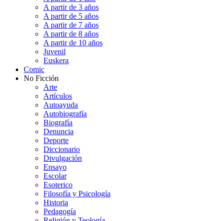
A partir de 3 años
A partir de 5 años
A partir de 7 años
A partir de 8 años
A partir de 10 años
Juvenil
Euskera
Comic
No Ficción
Arte
Artículos
Autoayuda
Autobiografía
Biografía
Denuncia
Deporte
Diccionario
Divulgación
Ensayo
Escolar
Esoterico
Filosofía y Psicología
Historia
Pedagogía
Religión y Teología