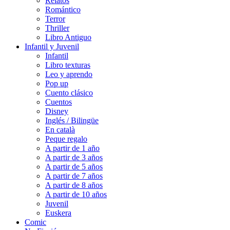
Relatos
Romántico
Terror
Thriller
Libro Antiguo
Infantil y Juvenil
Infantil
Libro texturas
Leo y aprendo
Pop up
Cuento clásico
Cuentos
Disney
Inglés / Bilingüe
En català
Peque regalo
A partir de 1 año
A partir de 3 años
A partir de 5 años
A partir de 7 años
A partir de 8 años
A partir de 10 años
Juvenil
Euskera
Comic