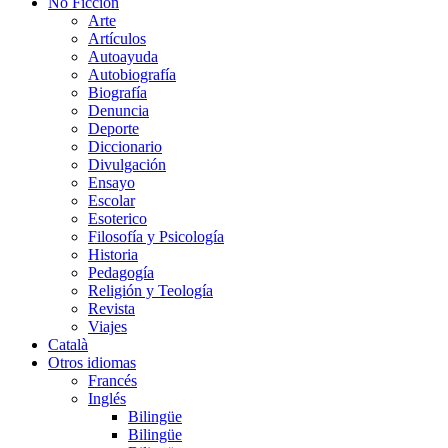
No Ficción
Arte
Artículos
Autoayuda
Autobiografía
Biografía
Denuncia
Deporte
Diccionario
Divulgación
Ensayo
Escolar
Esoterico
Filosofía y Psicología
Historia
Pedagogía
Religión y Teología
Revista
Viajes
Català
Otros idiomas
Francés
Inglés
Bilingüe
Bilingüe