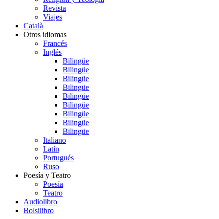
Revista
Viajes
Català
Otros idiomas
Francés
Inglés
Bilingüe
Bilingüe
Bilingüe
Bilingüe
Bilingüe
Bilingüe
Bilingüe
Bilingüe
Bilingüe
Italiano
Latín
Portugués
Ruso
Poesía y Teatro
Poesía
Teatro
Audiolibro
Bolsilibro