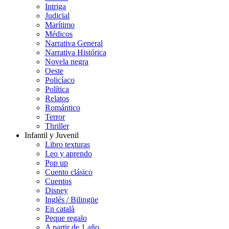
Intriga
Judicial
Marítimo
Médicos
Narrativa General
Narrativa Histórica
Novela negra
Oeste
Policíaco
Política
Relatos
Romántico
Terror
Thriller
Infantil y Juvenil
Libro texturas
Leo y aprendo
Pop up
Cuento clásico
Cuentos
Disney
Inglés / Bilingüe
En català
Peque regalo
A partir de 1 año