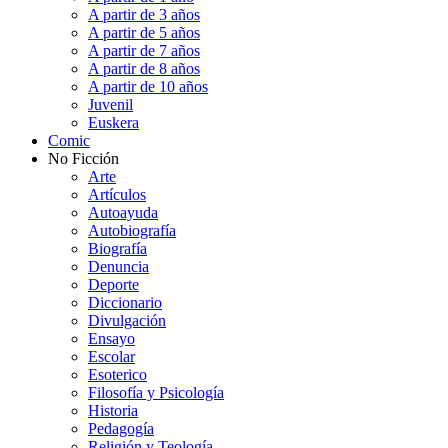
A partir de 3 años
A partir de 5 años
A partir de 7 años
A partir de 8 años
A partir de 10 años
Juvenil
Euskera
Comic
No Ficción
Arte
Artículos
Autoayuda
Autobiografía
Biografía
Denuncia
Deporte
Diccionario
Divulgación
Ensayo
Escolar
Esoterico
Filosofía y Psicología
Historia
Pedagogía
Religión y Teología