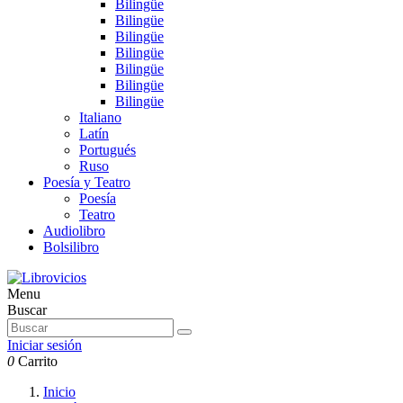
Bilingüe
Bilingüe
Bilingüe
Bilingüe
Bilingüe
Bilingüe
Bilingüe
Italiano
Latín
Portugués
Ruso
Poesía y Teatro
Poesía
Teatro
Audiolibro
Bolsilibro
Menu
Buscar
Iniciar sesión
0
Carrito
Inicio