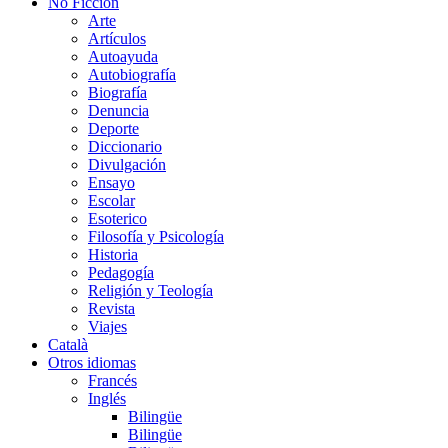
No Ficción
Arte
Artículos
Autoayuda
Autobiografía
Biografía
Denuncia
Deporte
Diccionario
Divulgación
Ensayo
Escolar
Esoterico
Filosofía y Psicología
Historia
Pedagogía
Religión y Teología
Revista
Viajes
Català
Otros idiomas
Francés
Inglés
Bilingüe
Bilingüe