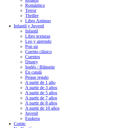
Relatos
Romántico
Terror
Thriller
Libro Antiguo
Infantil y Juvenil
Infantil
Libro texturas
Leo y aprendo
Pop up
Cuento clásico
Cuentos
Disney
Inglés / Bilingüe
En català
Peque regalo
A partir de 1 año
A partir de 3 años
A partir de 5 años
A partir de 7 años
A partir de 8 años
A partir de 10 años
Juvenil
Euskera
Comic