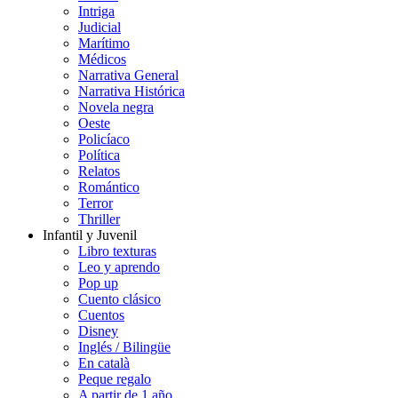
Intriga
Judicial
Marítimo
Médicos
Narrativa General
Narrativa Histórica
Novela negra
Oeste
Policíaco
Política
Relatos
Romántico
Terror
Thriller
Infantil y Juvenil
Libro texturas
Leo y aprendo
Pop up
Cuento clásico
Cuentos
Disney
Inglés / Bilingüe
En català
Peque regalo
A partir de 1 año