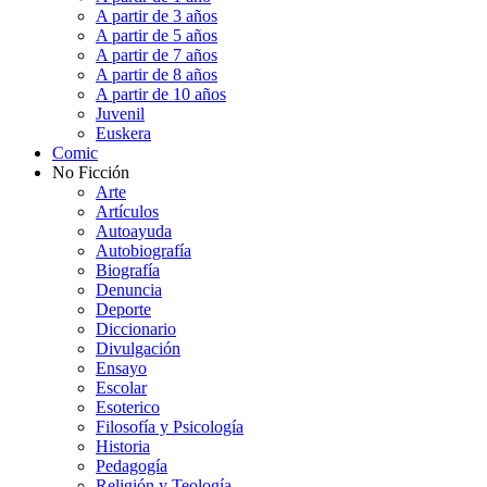
A partir de 3 años
A partir de 5 años
A partir de 7 años
A partir de 8 años
A partir de 10 años
Juvenil
Euskera
Comic
No Ficción
Arte
Artículos
Autoayuda
Autobiografía
Biografía
Denuncia
Deporte
Diccionario
Divulgación
Ensayo
Escolar
Esoterico
Filosofía y Psicología
Historia
Pedagogía
Religión y Teología