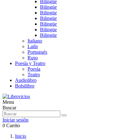
Bilingüe
Bilingüe
Bilingüe
Bilingüe
Bilingüe
Bilingüe
Bilingüe
Italiano
Latín
Portugués
Ruso
Poesía y Teatro
Poesía
Teatro
Audiolibro
Bolsilibro
Menu
Buscar
Iniciar sesión
0
Carrito
Inicio