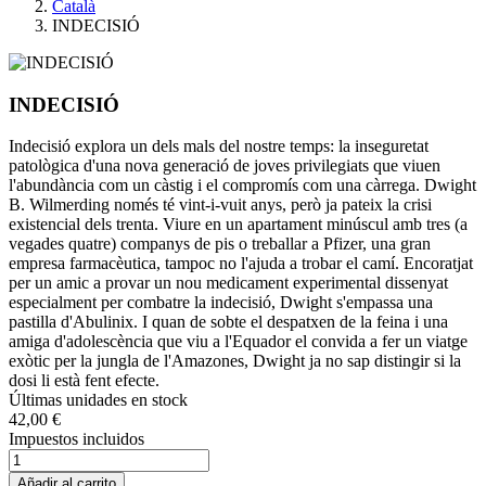
Català
INDECISIÓ
INDECISIÓ
Indecisió explora un dels mals del nostre temps: la inseguretat
patològica d'una nova generació de joves privilegiats que viuen
l'abundància com un càstig i el compromís com una càrrega. Dwight
B. Wilmerding només té vint-i-vuit anys, però ja pateix la crisi
existencial dels trenta. Viure en un apartament minúscul amb tres (a
vegades quatre) companys de pis o treballar a Pfizer, una gran
empresa farmacèutica, tampoc no l'ajuda a trobar el camí. Encoratjat
per un amic a provar un nou medicament experimental dissenyat
especialment per combatre la indecisió, Dwight s'empassa una
pastilla d'Abulinix. I quan de sobte el despatxen de la feina i una
amiga d'adolescència que viu a l'Equador el convida a fer un viatge
exòtic per la jungla de l'Amazones, Dwight ja no sap distingir si la
dosi li està fent efecte.
Últimas unidades en stock
42,00 €
Impuestos incluidos
Añadir al carrito