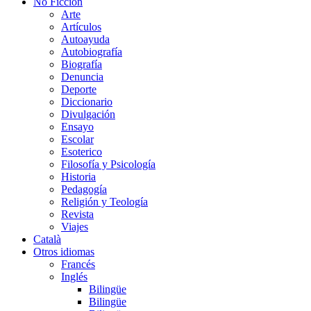
No Ficción
Arte
Artículos
Autoayuda
Autobiografía
Biografía
Denuncia
Deporte
Diccionario
Divulgación
Ensayo
Escolar
Esoterico
Filosofía y Psicología
Historia
Pedagogía
Religión y Teología
Revista
Viajes
Català
Otros idiomas
Francés
Inglés
Bilingüe
Bilingüe