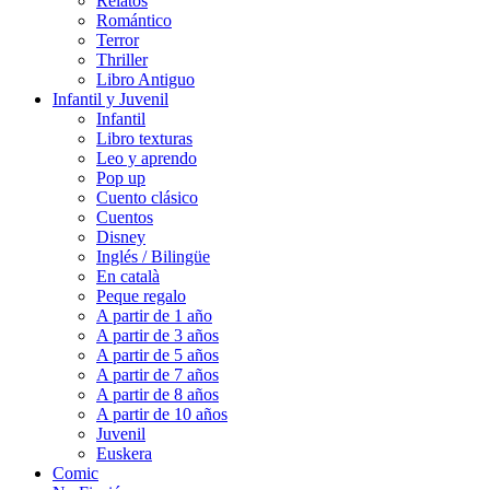
Relatos
Romántico
Terror
Thriller
Libro Antiguo
Infantil y Juvenil
Infantil
Libro texturas
Leo y aprendo
Pop up
Cuento clásico
Cuentos
Disney
Inglés / Bilingüe
En català
Peque regalo
A partir de 1 año
A partir de 3 años
A partir de 5 años
A partir de 7 años
A partir de 8 años
A partir de 10 años
Juvenil
Euskera
Comic