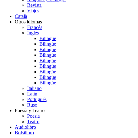
Revista
Viajes
Català
Otros idiomas
Francés
Inglés
Bilingüe
Bilingüe
Bilingüe
Bilingüe
Bilingüe
Bilingüe
Bilingüe
Bilingüe
Bilingüe
Italiano
Latín
Portugués
Ruso
Poesía y Teatro
Poesía
Teatro
Audiolibro
Bolsilibro