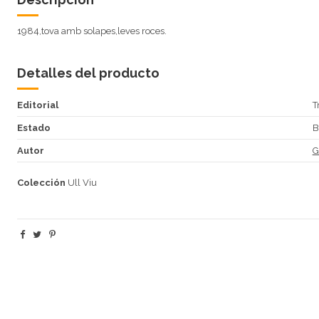
1984,tova amb solapes,leves roces.
Detalles del producto
Editorial
T
Estado
B
Autor
G
Colección
Ull Viu