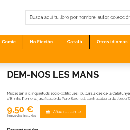
Comic
No Ficción
Català
Otros idiomas
DEM-NOS LES MANS
Miscel lania d'inquietuds socio-politiques i culturals des de la Cataluny
d'Emilio Romero, justificació de Pere Serentill, contracoberta de Josep Ta
9,50 €
Añadir al carrito
Impuestos incluidos
Descripción