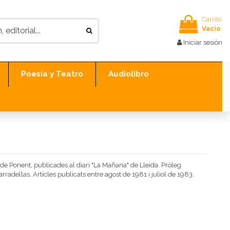
Carrito
Vacío
Iniciar sesión
Poesía y Teatro
Audiolibro
ade Ponent, publicades al diari "La Mañana" de Lleida. Pròleg
rradellas. Artícles publicats entre agost de 1981 i juliol de 1983.