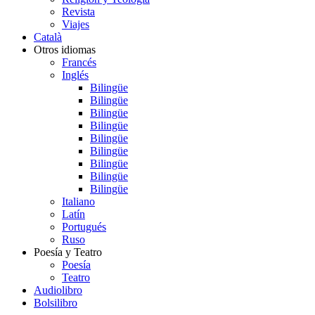
Revista
Viajes
Català
Otros idiomas
Francés
Inglés
Bilingüe
Bilingüe
Bilingüe
Bilingüe
Bilingüe
Bilingüe
Bilingüe
Bilingüe
Bilingüe
Italiano
Latín
Portugués
Ruso
Poesía y Teatro
Poesía
Teatro
Audiolibro
Bolsilibro