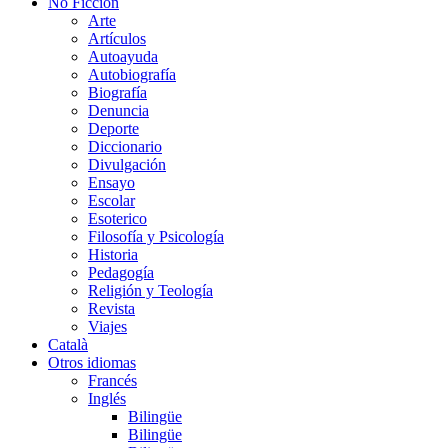
No Ficción
Arte
Artículos
Autoayuda
Autobiografía
Biografía
Denuncia
Deporte
Diccionario
Divulgación
Ensayo
Escolar
Esoterico
Filosofía y Psicología
Historia
Pedagogía
Religión y Teología
Revista
Viajes
Català
Otros idiomas
Francés
Inglés
Bilingüe
Bilingüe