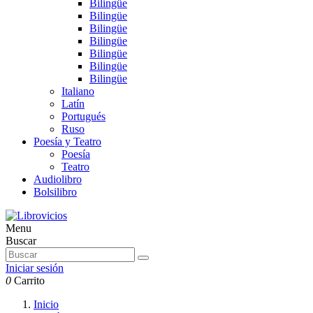
Bilingüe
Bilingüe
Bilingüe
Bilingüe
Bilingüe
Bilingüe
Bilingüe
Italiano
Latín
Portugués
Ruso
Poesía y Teatro
Poesía
Teatro
Audiolibro
Bolsilibro
Menu
Buscar
Iniciar sesión
0
Carrito
Inicio