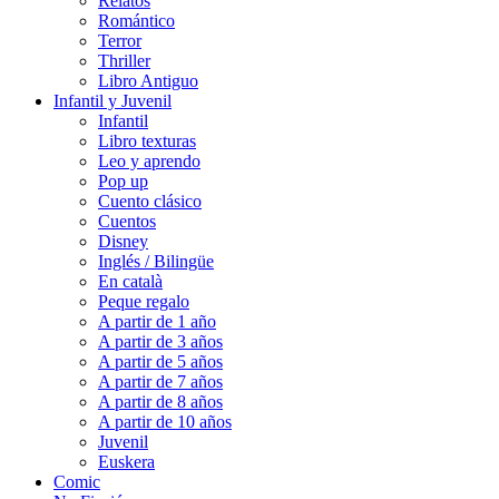
Relatos
Romántico
Terror
Thriller
Libro Antiguo
Infantil y Juvenil
Infantil
Libro texturas
Leo y aprendo
Pop up
Cuento clásico
Cuentos
Disney
Inglés / Bilingüe
En català
Peque regalo
A partir de 1 año
A partir de 3 años
A partir de 5 años
A partir de 7 años
A partir de 8 años
A partir de 10 años
Juvenil
Euskera
Comic