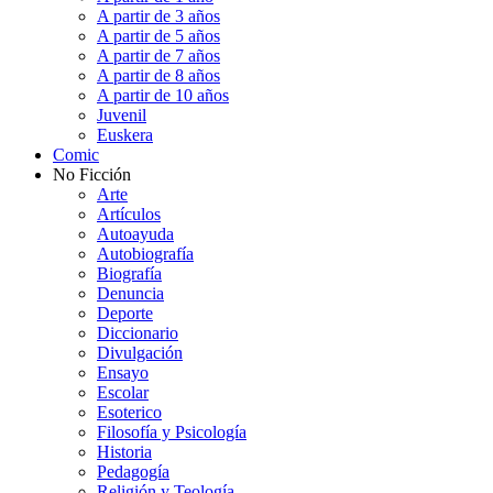
A partir de 3 años
A partir de 5 años
A partir de 7 años
A partir de 8 años
A partir de 10 años
Juvenil
Euskera
Comic
No Ficción
Arte
Artículos
Autoayuda
Autobiografía
Biografía
Denuncia
Deporte
Diccionario
Divulgación
Ensayo
Escolar
Esoterico
Filosofía y Psicología
Historia
Pedagogía
Religión y Teología