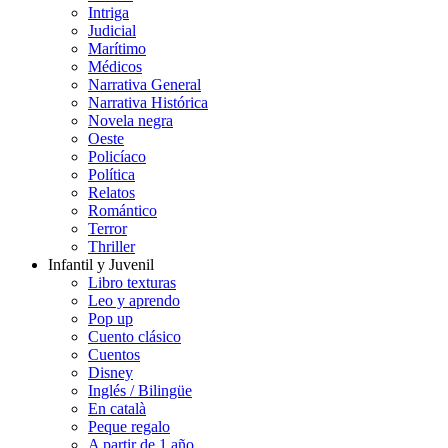
Intriga
Judicial
Marítimo
Médicos
Narrativa General
Narrativa Histórica
Novela negra
Oeste
Policíaco
Política
Relatos
Romántico
Terror
Thriller
Infantil y Juvenil
Libro texturas
Leo y aprendo
Pop up
Cuento clásico
Cuentos
Disney
Inglés / Bilingüe
En català
Peque regalo
A partir de 1 año