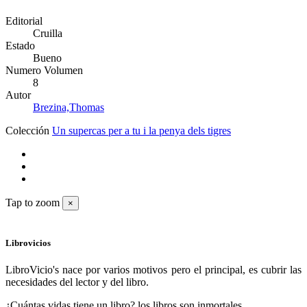
Editorial
Cruilla
Estado
Bueno
Numero Volumen
8
Autor
Brezina,Thomas
Colección
Un supercas per a tu i la penya dels tigres
Tap to zoom
×
Librovicios
LibroVicio's nace por varios motivos pero el principal, es cubrir las
necesidades del lector y del libro.
¿Cuántas vidas tiene un libro? los libros son inmortales.