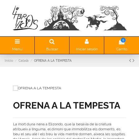
0
Menu
Buscar
Iniciar sesión
Carrito
Inicio
Català
OFRENA A LA TEMPESTA
OFRENA A LA TEMPESTA
La mort duna nena a Elizondo, que la besàvia de la criatura
atribueix a lInguma, el dimoni que immobilitza els dorments, es
beu el seu alè i els treu la vida mentre dormen, aixeca les sospites