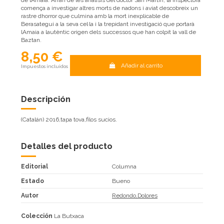
de lAmaia. Arran de les anàlisis del doctor San Martín, la inspectora
comença a investigar altres morts de nadons i aviat descobreix un
rastre dhorror que culmina amb la mort inexplicable de
Berasategui a la seva cel·la i la trepidant investigació que portarà
lAmaia a lautèntic origen dels successos que han colpit la vall de
Baztan.
8,50 €
Añadir al carrito
Impuestos incluidos
Descripción
(Catalán) 2016,tapa tova,filos sucios.
Detalles del producto
Editorial
Columna
Estado
Bueno
Autor
Redondo,Dolores
Colección
La Butxaca