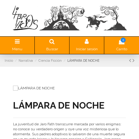
0
Menu
Buscar
Iniciar sesión
Carrito
Inicio
Narrativa
Ciencia Ficción
LÁMPARA DE NOCHE
LÁMPARA DE NOCHE
La juventud de Jaro Fath transcurre marcada por varios enigmas:
no conoce su verdadero origen y oye una voz misteriosa que lo
atormenta. Sus padres adoptivos lo salvaron de una muerte segura