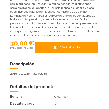
en un mundo lejano y lo llevaron consigo a Gallingale. Jaro crece,
casi marginado, en una cultura regida por sutiles distinciones
sociales que no le importan, pues sólo piensa en llegar a viajar a
otros mundos para poder investigar el misterio de su origen.
Lámpara de Noche marca el regreso de uno de los contadores de
historias más queridos y admirados de la ciencia ficción. Las
personalísimas virtudes de un escritor para quien no parecen pasar
los años, brillan con una insospechada intensidad en esta novela,
en la que hace gala de un derroche de talento ante el que deberían
palidecer de envidia varias generaciones en activo
30,00 €
Añadir al carrito
Impuestos incluidos
Descripción
2016,rústica,formato bolsillo.
Detalles del producto
Editorial
Gigamesh
Descatalogado
D