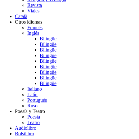
Revista
Viajes
Català
Otros idiomas
Francés
Inglés
Bilingüe
Bilingüe
Bilingüe
Bilingüe
Bilingüe
Bilingüe
Bilingüe
Bilingüe
Bilingüe
Italiano
Latín
Portugués
Ruso
Poesía y Teatro
Poesía
Teatro
Audiolibro
Bolsilibro