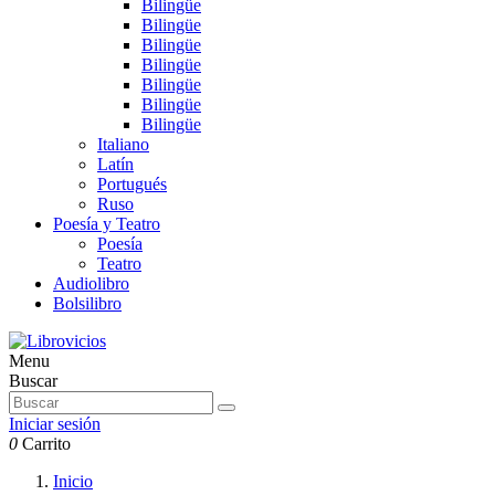
Bilingüe
Bilingüe
Bilingüe
Bilingüe
Bilingüe
Bilingüe
Bilingüe
Italiano
Latín
Portugués
Ruso
Poesía y Teatro
Poesía
Teatro
Audiolibro
Bolsilibro
Menu
Buscar
Iniciar sesión
0
Carrito
Inicio