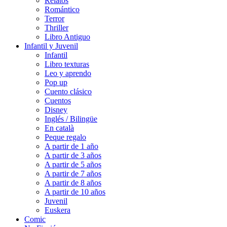
Relatos
Romántico
Terror
Thriller
Libro Antiguo
Infantil y Juvenil
Infantil
Libro texturas
Leo y aprendo
Pop up
Cuento clásico
Cuentos
Disney
Inglés / Bilingüe
En català
Peque regalo
A partir de 1 año
A partir de 3 años
A partir de 5 años
A partir de 7 años
A partir de 8 años
A partir de 10 años
Juvenil
Euskera
Comic