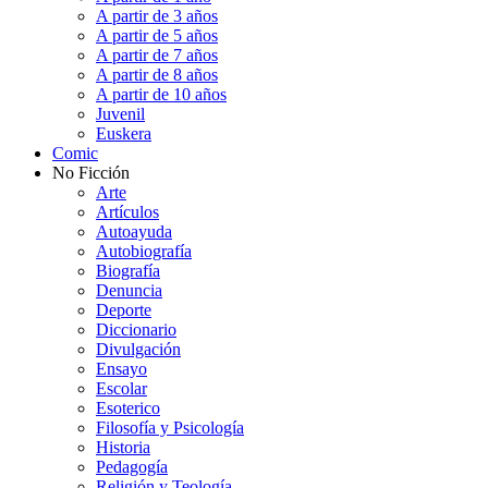
A partir de 3 años
A partir de 5 años
A partir de 7 años
A partir de 8 años
A partir de 10 años
Juvenil
Euskera
Comic
No Ficción
Arte
Artículos
Autoayuda
Autobiografía
Biografía
Denuncia
Deporte
Diccionario
Divulgación
Ensayo
Escolar
Esoterico
Filosofía y Psicología
Historia
Pedagogía
Religión y Teología