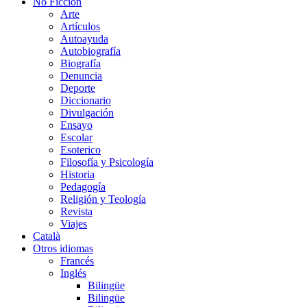
No Ficción
Arte
Artículos
Autoayuda
Autobiografía
Biografía
Denuncia
Deporte
Diccionario
Divulgación
Ensayo
Escolar
Esoterico
Filosofía y Psicología
Historia
Pedagogía
Religión y Teología
Revista
Viajes
Català
Otros idiomas
Francés
Inglés
Bilingüe
Bilingüe