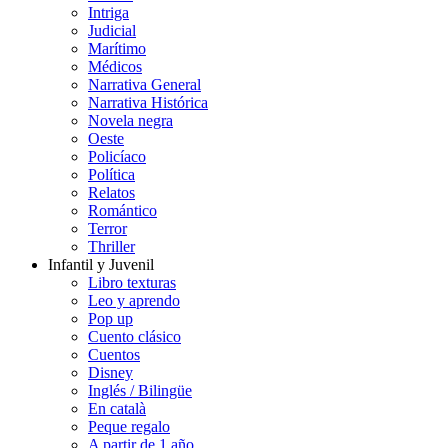
Intriga
Judicial
Marítimo
Médicos
Narrativa General
Narrativa Histórica
Novela negra
Oeste
Policíaco
Política
Relatos
Romántico
Terror
Thriller
Infantil y Juvenil
Libro texturas
Leo y aprendo
Pop up
Cuento clásico
Cuentos
Disney
Inglés / Bilingüe
En català
Peque regalo
A partir de 1 año