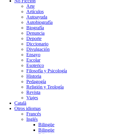
No Ficción
Arte
Artículos
Autoayuda
Autobiografía
Biografía
Denuncia
Deporte
Diccionario
Divulgación
Ensayo
Escolar
Esoterico
Filosofía y Psicología
Historia
Pedagogía
Religión y Teología
Revista
Viajes
Català
Otros idiomas
Francés
Inglés
Bilingüe
Bilingüe