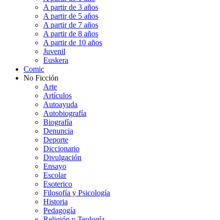
A partir de 3 años
A partir de 5 años
A partir de 7 años
A partir de 8 años
A partir de 10 años
Juvenil
Euskera
Comic
No Ficción
Arte
Artículos
Autoayuda
Autobiografía
Biografía
Denuncia
Deporte
Diccionario
Divulgación
Ensayo
Escolar
Esoterico
Filosofía y Psicología
Historia
Pedagogía
Religión y Teología