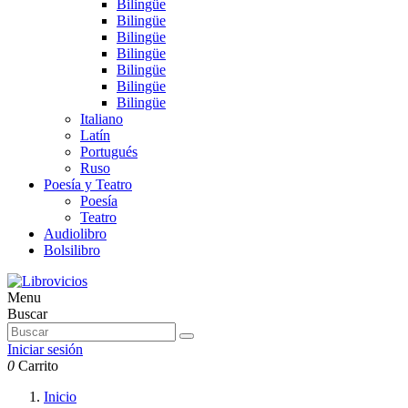
Bilingüe
Bilingüe
Bilingüe
Bilingüe
Bilingüe
Bilingüe
Bilingüe
Italiano
Latín
Portugués
Ruso
Poesía y Teatro
Poesía
Teatro
Audiolibro
Bolsilibro
Menu
Buscar
Iniciar sesión
0
Carrito
Inicio