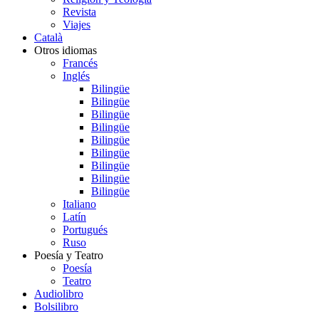
Revista
Viajes
Català
Otros idiomas
Francés
Inglés
Bilingüe
Bilingüe
Bilingüe
Bilingüe
Bilingüe
Bilingüe
Bilingüe
Bilingüe
Bilingüe
Italiano
Latín
Portugués
Ruso
Poesía y Teatro
Poesía
Teatro
Audiolibro
Bolsilibro