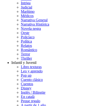
Intriga
Judicial
Marítimo
Médicos
Narrativa General
Narrativa Histórica
Novela negra
Oeste
Policíaco
Política
Relatos
Romántico
Terror
Thriller
Infantil y Juvenil
Libro texturas
Leo y aprendo
Pop up
Cuento clásico
Cuentos
Disney
Inglés / Bilingüe
En català
Peque regalo
A partir de 1 año