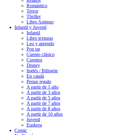
Relatos
Romántico
Terror
Thriller
Libro Antiguo
Infantil y Juvenil
Infantil
Libro texturas
Leo y aprendo
Pop up
Cuento clásico
Cuentos
Disney
Inglés / Bilingüe
En català
Peque regalo
A partir de 1 año
A partir de 3 años
A partir de 5 años
A partir de 7 años
A partir de 8 años
A partir de 10 años
Juvenil
Euskera
Comic