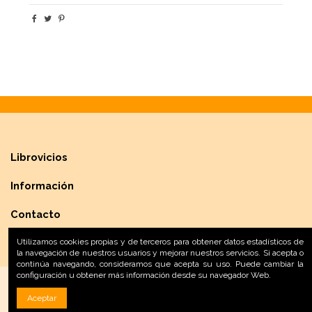
Librovicios
Información
Contacto
Utilizamos cookies propias y de terceros para obtener datos estadísticos de
la navegación de nuestros usuarios y mejorar nuestros servicios. Si acepta o
continúa navegando, consideramos que acepta su uso. Puede cambiar la
configuración u obtener más información desde su navegador Web.
Aceptar
Desarrollo Web:
INPQ
, 2020