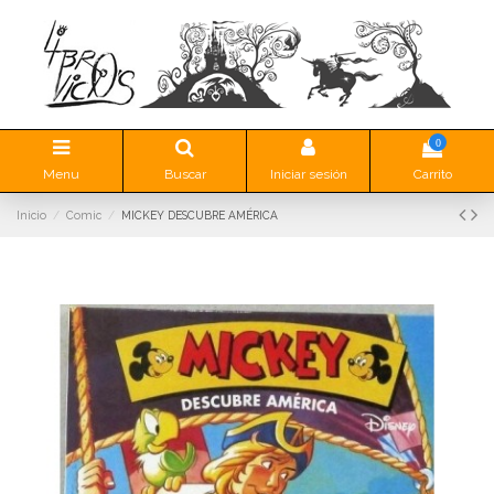
0
Menu
Buscar
Iniciar sesión
Carrito
Inicio
Comic
MICKEY DESCUBRE AMÉRICA