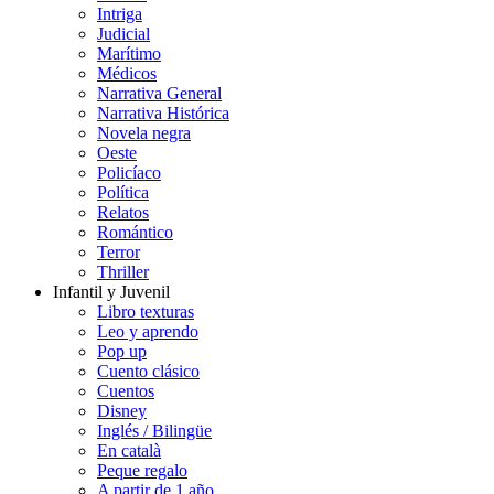
Intriga
Judicial
Marítimo
Médicos
Narrativa General
Narrativa Histórica
Novela negra
Oeste
Policíaco
Política
Relatos
Romántico
Terror
Thriller
Infantil y Juvenil
Libro texturas
Leo y aprendo
Pop up
Cuento clásico
Cuentos
Disney
Inglés / Bilingüe
En català
Peque regalo
A partir de 1 año