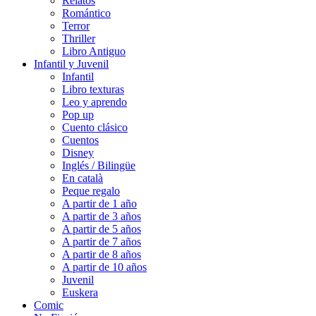
Relatos
Romántico
Terror
Thriller
Libro Antiguo
Infantil y Juvenil
Infantil
Libro texturas
Leo y aprendo
Pop up
Cuento clásico
Cuentos
Disney
Inglés / Bilingüe
En català
Peque regalo
A partir de 1 año
A partir de 3 años
A partir de 5 años
A partir de 7 años
A partir de 8 años
A partir de 10 años
Juvenil
Euskera
Comic