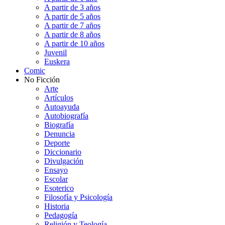
A partir de 3 años
A partir de 5 años
A partir de 7 años
A partir de 8 años
A partir de 10 años
Juvenil
Euskera
Comic
No Ficción
Arte
Artículos
Autoayuda
Autobiografía
Biografía
Denuncia
Deporte
Diccionario
Divulgación
Ensayo
Escolar
Esoterico
Filosofía y Psicología
Historia
Pedagogía
Religión y Teología