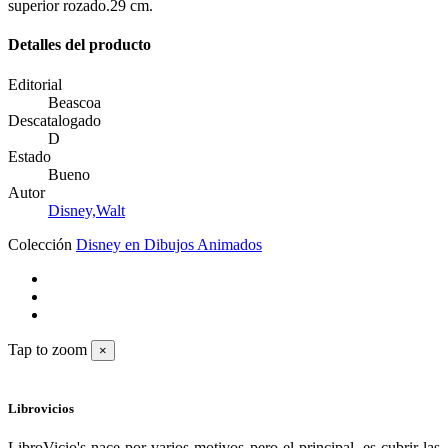
superior rozado.29 cm.
Detalles del producto
Editorial
Beascoa
Descatalogado
D
Estado
Bueno
Autor
Disney,Walt
Colección
Disney en Dibujos Animados
Tap to zoom
×
Librovicios
LibroVicio's nace por varios motivos pero el principal, es cubrir las