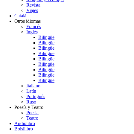
Revista
Viajes
Català
Otros idiomas
Francés
Inglés
Bilingüe
Bilingüe
Bilingüe
Bilingüe
Bilingüe
Bilingüe
Bilingüe
Bilingüe
Bilingüe
Italiano
Latín
Portugués
Ruso
Poesía y Teatro
Poesía
Teatro
Audiolibro
Bolsilibro