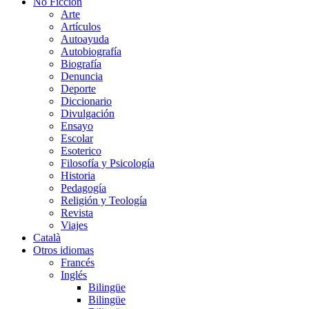
No Ficción
Arte
Artículos
Autoayuda
Autobiografía
Biografía
Denuncia
Deporte
Diccionario
Divulgación
Ensayo
Escolar
Esoterico
Filosofía y Psicología
Historia
Pedagogía
Religión y Teología
Revista
Viajes
Català
Otros idiomas
Francés
Inglés
Bilingüe
Bilingüe