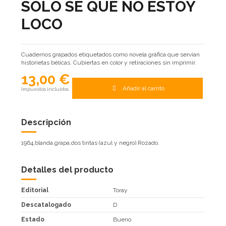
SÓLO SÉ QUE NO ESTOY
LOCO
Cuadernos grapados etiquetados como novela gráfica que servían
historietas bélicas. Cubiertas en color y retiraciones sin imprimir.
13,00 €
Añadir al carrito
Impuestos incluidos
Descripción
1964,blanda,grapa,dos tintas (azul y negro).Rozado.
Detalles del producto
Editorial
Toray
Descatalogado
D
Estado
Bueno