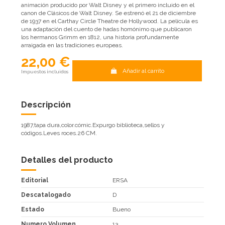
animación producido por Walt Disney y el primero incluido en el
canon de Clásicos de Walt Disney. Se estrenó el 21 de diciembre
de 1937 en el Carthay Circle Theatre de Hollywood. La película es
una adaptación del cuento de hadas homónimo que publicaron
los hermanos Grimm en 1812, una historia profundamente
arraigada en las tradiciones europeas.
22,00 €
Añadir al carrito
Impuestos incluidos
Descripción
1987,tapa dura,color.cómic.Expurgo biblioteca,sellos y
códigos.Leves roces.26 CM.
Detalles del producto
Editorial
ERSA
Descatalogado
D
Estado
Bueno
Numero Volumen
13