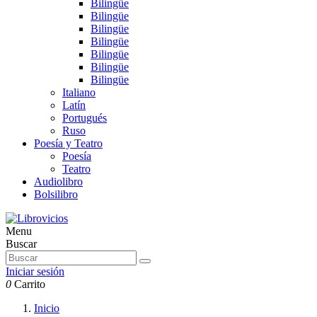
Bilingüe
Bilingüe
Bilingüe
Bilingüe
Bilingüe
Bilingüe
Bilingüe
Italiano
Latín
Portugués
Ruso
Poesía y Teatro
Poesía
Teatro
Audiolibro
Bolsilibro
Menu
Buscar
Iniciar sesión
0
Carrito
Inicio