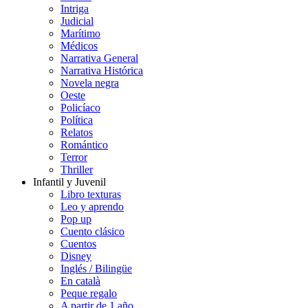
Intriga
Judicial
Marítimo
Médicos
Narrativa General
Narrativa Histórica
Novela negra
Oeste
Policíaco
Política
Relatos
Romántico
Terror
Thriller
Infantil y Juvenil
Libro texturas
Leo y aprendo
Pop up
Cuento clásico
Cuentos
Disney
Inglés / Bilingüe
En català
Peque regalo
A partir de 1 año