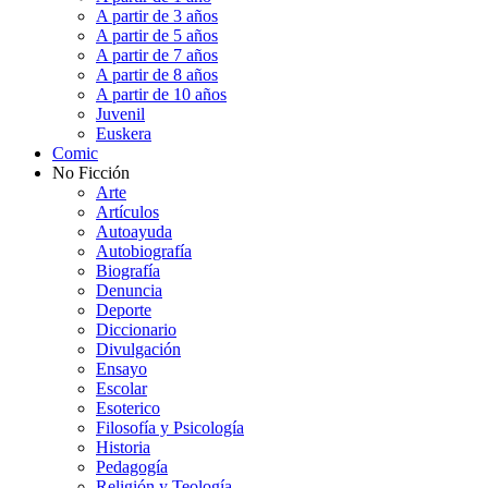
A partir de 3 años
A partir de 5 años
A partir de 7 años
A partir de 8 años
A partir de 10 años
Juvenil
Euskera
Comic
No Ficción
Arte
Artículos
Autoayuda
Autobiografía
Biografía
Denuncia
Deporte
Diccionario
Divulgación
Ensayo
Escolar
Esoterico
Filosofía y Psicología
Historia
Pedagogía
Religión y Teología