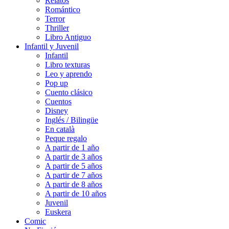
Relatos
Romántico
Terror
Thriller
Libro Antiguo
Infantil y Juvenil
Infantil
Libro texturas
Leo y aprendo
Pop up
Cuento clásico
Cuentos
Disney
Inglés / Bilingüe
En català
Peque regalo
A partir de 1 año
A partir de 3 años
A partir de 5 años
A partir de 7 años
A partir de 8 años
A partir de 10 años
Juvenil
Euskera
Comic