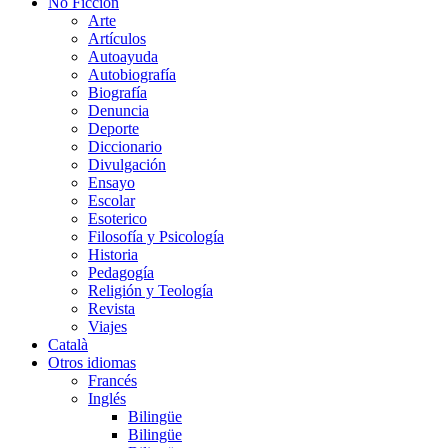
No Ficción
Arte
Artículos
Autoayuda
Autobiografía
Biografía
Denuncia
Deporte
Diccionario
Divulgación
Ensayo
Escolar
Esoterico
Filosofía y Psicología
Historia
Pedagogía
Religión y Teología
Revista
Viajes
Català
Otros idiomas
Francés
Inglés
Bilingüe
Bilingüe