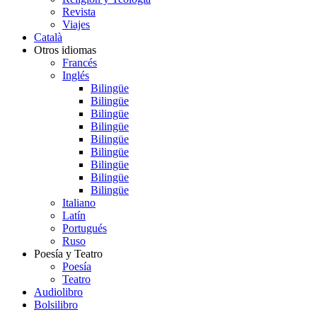
Revista
Viajes
Català
Otros idiomas
Francés
Inglés
Bilingüe
Bilingüe
Bilingüe
Bilingüe
Bilingüe
Bilingüe
Bilingüe
Bilingüe
Bilingüe
Italiano
Latín
Portugués
Ruso
Poesía y Teatro
Poesía
Teatro
Audiolibro
Bolsilibro