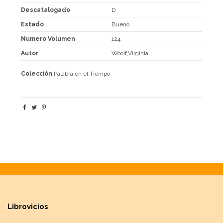
Descatalogado
D
Estado
Bueno
Numero Volumen
124
Autor
Woolf,Virginia
Colección
Palabra en el Tiempo
Librovicios