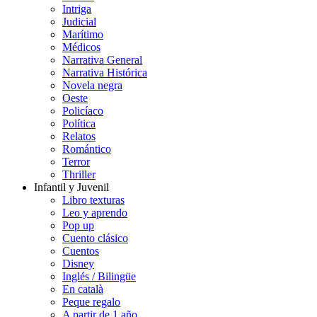
Intriga
Judicial
Marítimo
Médicos
Narrativa General
Narrativa Histórica
Novela negra
Oeste
Policíaco
Política
Relatos
Romántico
Terror
Thriller
Infantil y Juvenil
Libro texturas
Leo y aprendo
Pop up
Cuento clásico
Cuentos
Disney
Inglés / Bilingüe
En català
Peque regalo
A partir de 1 año