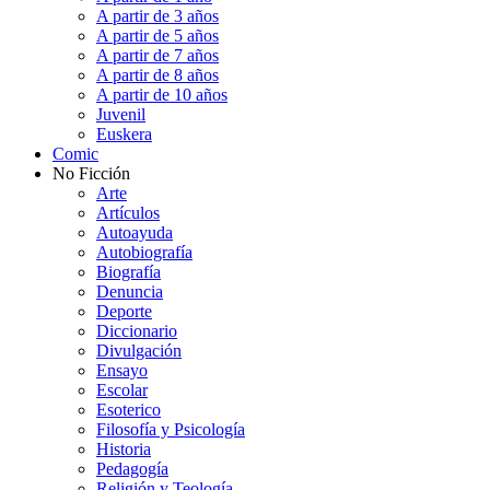
A partir de 3 años
A partir de 5 años
A partir de 7 años
A partir de 8 años
A partir de 10 años
Juvenil
Euskera
Comic
No Ficción
Arte
Artículos
Autoayuda
Autobiografía
Biografía
Denuncia
Deporte
Diccionario
Divulgación
Ensayo
Escolar
Esoterico
Filosofía y Psicología
Historia
Pedagogía
Religión y Teología