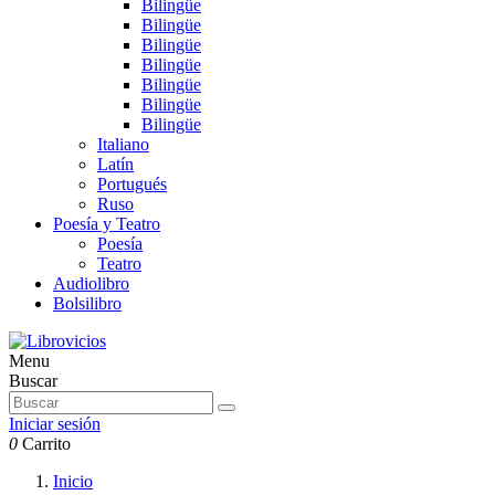
Bilingüe
Bilingüe
Bilingüe
Bilingüe
Bilingüe
Bilingüe
Bilingüe
Italiano
Latín
Portugués
Ruso
Poesía y Teatro
Poesía
Teatro
Audiolibro
Bolsilibro
Menu
Buscar
Iniciar sesión
0
Carrito
Inicio