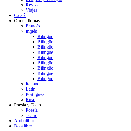
Revista
Viajes
Català
Otros idiomas
Francés
Inglés
Bilingüe
Bilingüe
Bilingüe
Bilingüe
Bilingüe
Bilingüe
Bilingüe
Bilingüe
Bilingüe
Italiano
Latín
Portugués
Ruso
Poesía y Teatro
Poesía
Teatro
Audiolibro
Bolsilibro