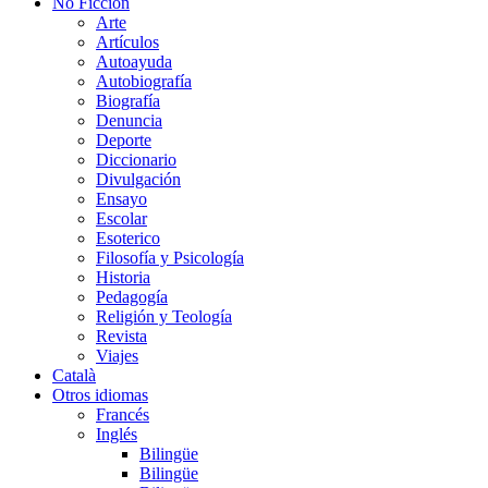
No Ficción
Arte
Artículos
Autoayuda
Autobiografía
Biografía
Denuncia
Deporte
Diccionario
Divulgación
Ensayo
Escolar
Esoterico
Filosofía y Psicología
Historia
Pedagogía
Religión y Teología
Revista
Viajes
Català
Otros idiomas
Francés
Inglés
Bilingüe
Bilingüe