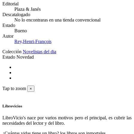
Editorial
Plaza & Janés
Descatalogado
No lo encontraras en una tienda convencional
Estado
Bueno
Autor
Rey,Henri-François
Colección
Novelistas del dia
Estado
Novedad
Tap to zoom
×
Librovicios
LibroVicio's nace por varios motivos pero el principal, es cubrir las
necesidades del lector y del libro.
¿Cuántas vidas tiene un libro? los libros son inmortales.