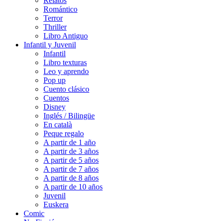
Relatos
Romántico
Terror
Thriller
Libro Antiguo
Infantil y Juvenil
Infantil
Libro texturas
Leo y aprendo
Pop up
Cuento clásico
Cuentos
Disney
Inglés / Bilingüe
En català
Peque regalo
A partir de 1 año
A partir de 3 años
A partir de 5 años
A partir de 7 años
A partir de 8 años
A partir de 10 años
Juvenil
Euskera
Comic