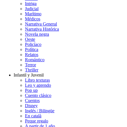
Intriga
Judicial
Marítimo
Médicos
Narrativa General
Narrativa Histórica
Novela negra
Oeste
Policíaco
Política
Relatos
Romántico
Terror
Thriller
Infantil y Juvenil
Libro texturas
Leo y aprendo
Pop up
Cuento clásico
Cuentos
Disney
Inglés / Bilingüe
En català
Peque regalo
A partir de 1 año