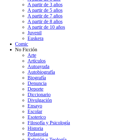
A partir de 3 años
A partir de 5 años
A partir de 7 años
A partir de 8 años
A partir de 10 años
Juvenil
Euskera
Comic
No Ficción
Arte
Artículos
Autoayuda
Autobiografía
Biografía
Denuncia
Deporte
Diccionario
Divulgación
Ensayo
Escolar
Esoterico
Filosofía y Psicología
Historia
Pedagogía
Religión y Teología