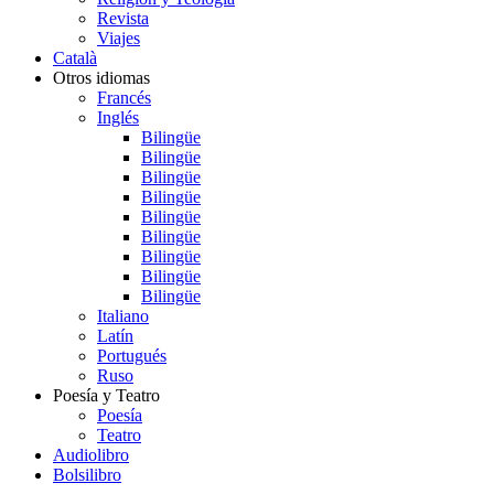
Revista
Viajes
Català
Otros idiomas
Francés
Inglés
Bilingüe
Bilingüe
Bilingüe
Bilingüe
Bilingüe
Bilingüe
Bilingüe
Bilingüe
Bilingüe
Italiano
Latín
Portugués
Ruso
Poesía y Teatro
Poesía
Teatro
Audiolibro
Bolsilibro