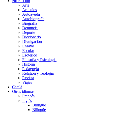
No Ficción
Arte
Artículos
Autoayuda
Autobiografía
Biografía
Denuncia
Deporte
Diccionario
Divulgación
Ensayo
Escolar
Esoterico
Filosofía y Psicología
Historia
Pedagogía
Religión y Teología
Revista
Viajes
Català
Otros idiomas
Francés
Inglés
Bilingüe
Bilingüe