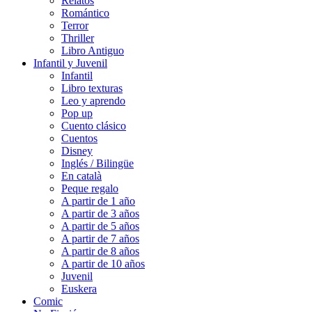
Relatos
Romántico
Terror
Thriller
Libro Antiguo
Infantil y Juvenil
Infantil
Libro texturas
Leo y aprendo
Pop up
Cuento clásico
Cuentos
Disney
Inglés / Bilingüe
En català
Peque regalo
A partir de 1 año
A partir de 3 años
A partir de 5 años
A partir de 7 años
A partir de 8 años
A partir de 10 años
Juvenil
Euskera
Comic