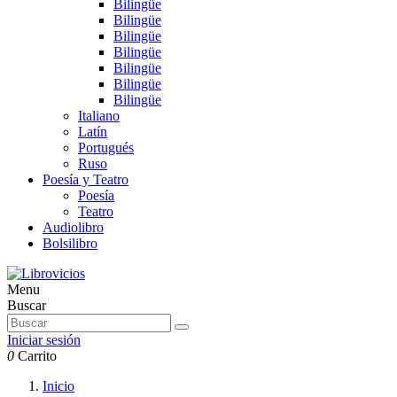
Bilingüe
Bilingüe
Bilingüe
Bilingüe
Bilingüe
Bilingüe
Bilingüe
Italiano
Latín
Portugués
Ruso
Poesía y Teatro
Poesía
Teatro
Audiolibro
Bolsilibro
Menu
Buscar
Iniciar sesión
0
Carrito
Inicio