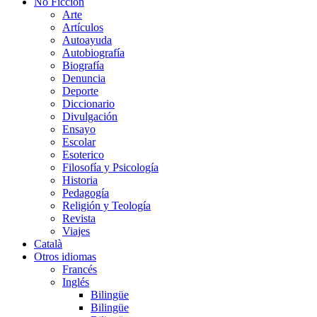
No Ficción
Arte
Artículos
Autoayuda
Autobiografía
Biografía
Denuncia
Deporte
Diccionario
Divulgación
Ensayo
Escolar
Esoterico
Filosofía y Psicología
Historia
Pedagogía
Religión y Teología
Revista
Viajes
Català
Otros idiomas
Francés
Inglés
Bilingüe
Bilingüe