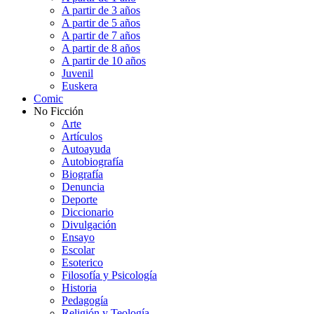
A partir de 3 años
A partir de 5 años
A partir de 7 años
A partir de 8 años
A partir de 10 años
Juvenil
Euskera
Comic
No Ficción
Arte
Artículos
Autoayuda
Autobiografía
Biografía
Denuncia
Deporte
Diccionario
Divulgación
Ensayo
Escolar
Esoterico
Filosofía y Psicología
Historia
Pedagogía
Religión y Teología