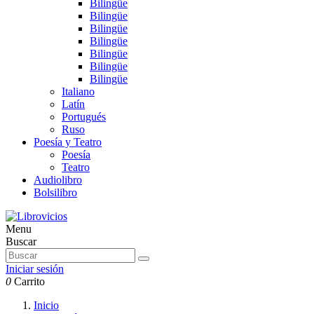
Bilingüe
Bilingüe
Bilingüe
Bilingüe
Bilingüe
Bilingüe
Bilingüe
Italiano
Latín
Portugués
Ruso
Poesía y Teatro
Poesía
Teatro
Audiolibro
Bolsilibro
Menu
Buscar
Iniciar sesión
0
Carrito
Inicio