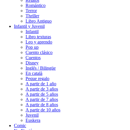
Relatos
Romántico
Terror
Thriller
Libro Antiguo
Infantil y Juvenil
Infantil
Libro texturas
Leo y aprendo
Pop up
Cuento clásico
Cuentos
Disney
Inglés / Bilingüe
En català
Peque regalo
A partir de 1 año
A partir de 3 años
A partir de 5 años
A partir de 7 años
A partir de 8 años
A partir de 10 años
Juvenil
Euskera
Comic