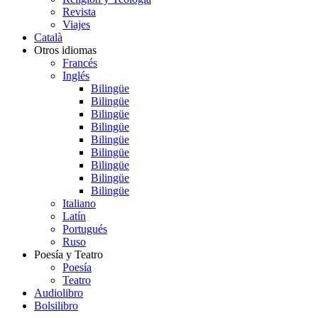
Revista
Viajes
Català
Otros idiomas
Francés
Inglés
Bilingüe
Bilingüe
Bilingüe
Bilingüe
Bilingüe
Bilingüe
Bilingüe
Bilingüe
Bilingüe
Italiano
Latín
Portugués
Ruso
Poesía y Teatro
Poesía
Teatro
Audiolibro
Bolsilibro