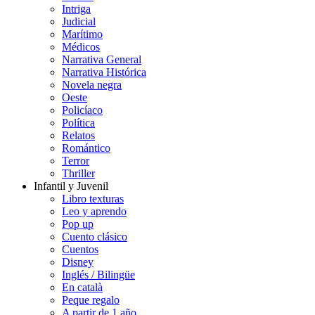
Intriga
Judicial
Marítimo
Médicos
Narrativa General
Narrativa Histórica
Novela negra
Oeste
Policíaco
Política
Relatos
Romántico
Terror
Thriller
Infantil y Juvenil
Libro texturas
Leo y aprendo
Pop up
Cuento clásico
Cuentos
Disney
Inglés / Bilingüe
En català
Peque regalo
A partir de 1 año