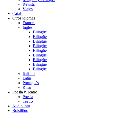
Revista
Viajes
Català
Otros idiomas
Francés
Inglés
Bilingüe
Bilingüe
Bilingüe
Bilingüe
Bilingüe
Bilingüe
Bilingüe
Bilingüe
Bilingüe
Italiano
Latín
Portugués
Ruso
Poesía y Teatro
Poesía
Teatro
Audiolibro
Bolsilibro