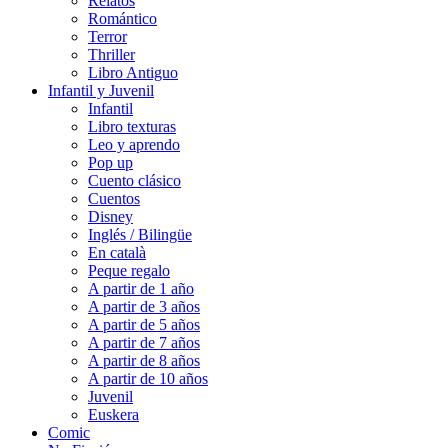
Relatos
Romántico
Terror
Thriller
Libro Antiguo
Infantil y Juvenil
Infantil
Libro texturas
Leo y aprendo
Pop up
Cuento clásico
Cuentos
Disney
Inglés / Bilingüe
En català
Peque regalo
A partir de 1 año
A partir de 3 años
A partir de 5 años
A partir de 7 años
A partir de 8 años
A partir de 10 años
Juvenil
Euskera
Comic