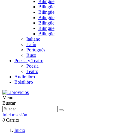
Bilingüe
Bilingüe
Bilingüe
Bilingüe
Bilingüe
Bilingüe
Bilingüe
Italiano
Latín
Portugués
Ruso
Poesía y Teatro
Poesía
Teatro
Audiolibro
Bolsilibro
Menu
Buscar
Iniciar sesión
0
Carrito
Inicio