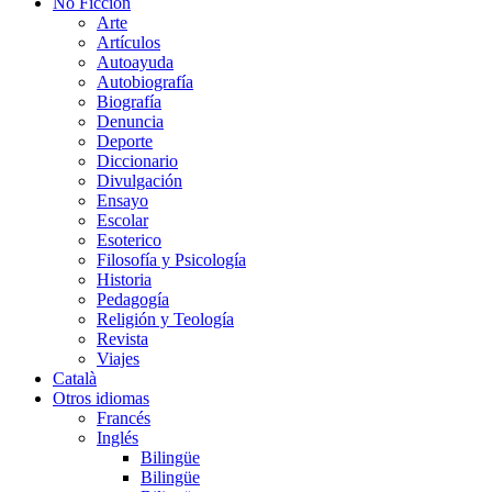
No Ficción
Arte
Artículos
Autoayuda
Autobiografía
Biografía
Denuncia
Deporte
Diccionario
Divulgación
Ensayo
Escolar
Esoterico
Filosofía y Psicología
Historia
Pedagogía
Religión y Teología
Revista
Viajes
Català
Otros idiomas
Francés
Inglés
Bilingüe
Bilingüe