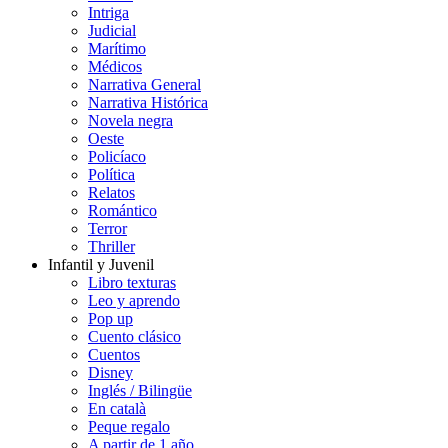
Intriga
Judicial
Marítimo
Médicos
Narrativa General
Narrativa Histórica
Novela negra
Oeste
Policíaco
Política
Relatos
Romántico
Terror
Thriller
Infantil y Juvenil
Libro texturas
Leo y aprendo
Pop up
Cuento clásico
Cuentos
Disney
Inglés / Bilingüe
En català
Peque regalo
A partir de 1 año