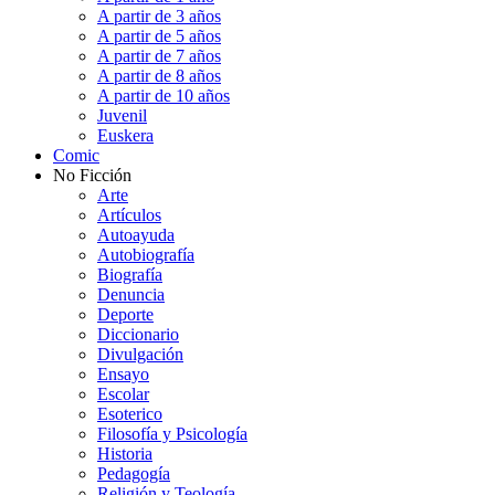
A partir de 3 años
A partir de 5 años
A partir de 7 años
A partir de 8 años
A partir de 10 años
Juvenil
Euskera
Comic
No Ficción
Arte
Artículos
Autoayuda
Autobiografía
Biografía
Denuncia
Deporte
Diccionario
Divulgación
Ensayo
Escolar
Esoterico
Filosofía y Psicología
Historia
Pedagogía
Religión y Teología